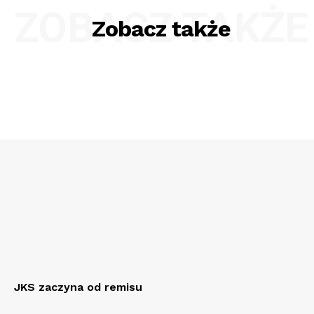
ZOBACZ TAKŻE
Zobacz także
JKS zaczyna od remisu