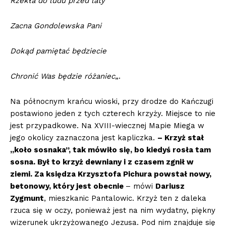
Rzekła do ludu przed laty
Zacna Gondolewska Pani
Dokąd pamiętać będziecie
Chronić Was będzie r
ó
żaniec
„.
Na północnym krańcu wioski, przy drodze do Kańczugi
postawiono jeden z tych czterech krzyży. Miejsce to nie
jest przypadkowe. Na XVIII-wiecznej Mapie Miega w
jego okolicy zaznaczona jest kapliczka.
– Krzyż stał
„koło sosnaka”, tak m
ó
wiło się, bo kiedyś rosła tam
sosna. Był to krzyż dewniany i z czasem zgnił w
ziemi. Za księdza Krzysztofa Pichura powstał nowy,
betonowy, kt
ó
ry jest obecnie
– mówi
Dariusz
Zygmunt
, mieszkanic Pantalowic. Krzyż ten z daleka
rzuca się w oczy, ponieważ jest na nim wydatny, piękny
wizerunek ukrzyżowanego Jezusa. Pod nim znajduje się