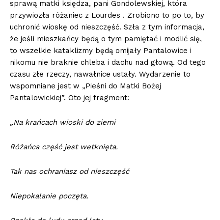
sprawą matki księdza, pani Gondolewskiej, która
przywiozła różaniec z Lourdes . Zrobiono to po to, by
uchronić wioskę od nieszczęść. Szła z tym informacja,
że jeśli mieszkańcy będą o tym pamiętać i modlić się,
to wszelkie kataklizmy będą omijały Pantalowice i
nikomu nie braknie chleba i dachu nad głową. Od tego
czasu złe rzeczy, nawałnice ustały. Wydarzenie to
wspomniane jest w „Pieśni do Matki Bożej
Pantalowickiej”. Oto jej fragment:
„Na krańcach wioski do ziemi
R
ó
żańca część jest wetknięta.
Tak nas ochraniasz od nieszczęść
Niepokalanie poczęta.