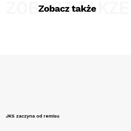
ZOBACZ TAKŻE
Zobacz także
JKS zaczyna od remisu