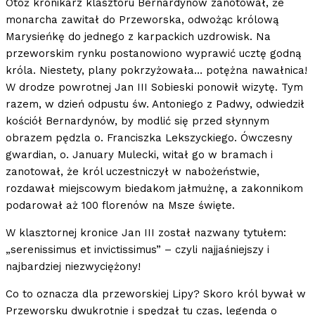
Otóż kronikarz klasztoru Bernardynów zanotował, że
monarcha zawitał do Przeworska, odwożąc królową
Marysieńkę do jednego z karpackich uzdrowisk. Na
przeworskim rynku postanowiono wyprawić ucztę godną
króla. Niestety, plany pokrzyżowała… potężna nawałnica!
W drodze powrotnej Jan III Sobieski ponowił wizytę. Tym
razem, w dzień odpustu św. Antoniego z Padwy, odwiedził
kościół Bernardynów, by modlić się przed słynnym
obrazem pędzla o. Franciszka Lekszyckiego. Ówczesny
gwardian, o. January Mulecki, witał go w bramach i
zanotował, że król uczestniczył w nabożeństwie,
rozdawał miejscowym biedakom jałmużnę, a zakonnikom
podarował aż 100 florenów na Msze święte.
W klasztornej kronice Jan III został nazwany tytułem:
„serenissimus et invictissimus” – czyli najjaśniejszy i
najbardziej niezwyciężony!
Co to oznacza dla przeworskiej Lipy? Skoro król bywał w
Przeworsku dwukrotnie i spędzał tu czas, legenda o