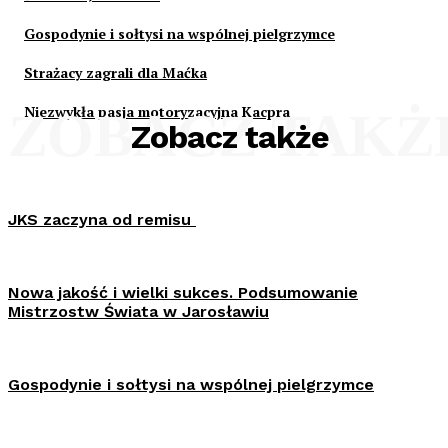
Gospodynie i sołtysi na wspólnej pielgrzymce
Strażacy zagrali dla Maćka
Niezwykła pasja motoryzacyjna Kacpra
ZOBACZ TAKŻ
Zobacz także
JKS zaczyna od remisu
Nowa jakość i wielki sukces. Podsumowanie
Mistrzostw Świata w Jarosławiu
Gospodynie i sołtysi na wspólnej pielgrzymce