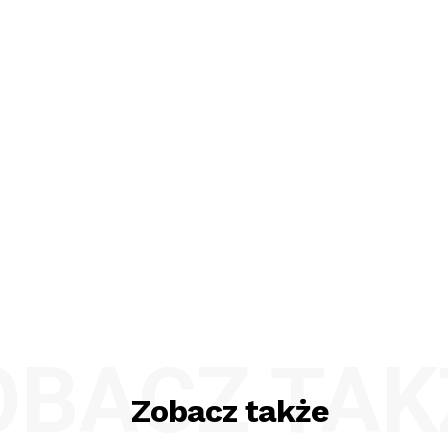
OBACZ TAK
Zobacz także