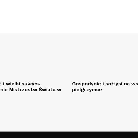
 i wielki sukces.
Gospodynie i sołtysi na w
ie Mistrzostw Świata w
pielgrzymce