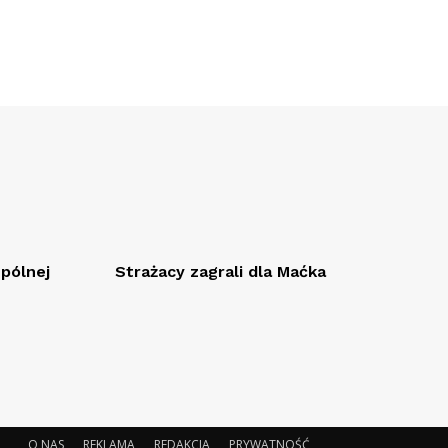
spólnej
Strażacy zagrali dla Maćka
O NAS
REKLAMA
REDAKCJA
PRYWATNOŚĆ