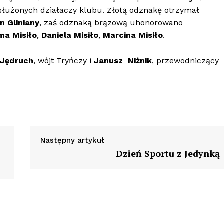
asłużonych działaczy klubu. Złotą odznakę otrzymał
n Gliniany
, zaś odznaką brązową uhonorowano
a Misiło
,
Daniela Misiło
,
Marcina Misiło
.
 Jędruch
, wójt Tryńczy i
Janusz Niżnik
, przewodniczący
Następny artykuł
Dzień Sportu z Jedynką