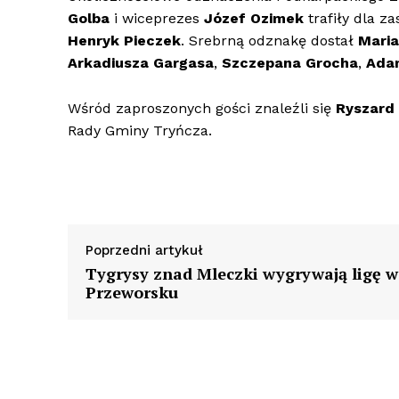
Golba
i wiceprezes
Józef Ozimek
trafiły dla z
Henryk Pieczek
. Srebrną odznakę dostał
Maria
Arkadiusza Gargasa
,
Szczepana Grocha
,
Adam
Wśród zaproszonych gości znaleźli się
Ryszard
Rady Gminy Tryńcza.
Poprzedni artykuł
Tygrysy znad Mleczki wygrywają ligę w
Przeworsku