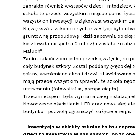
zabrakło również występów dzieci i młodzieży
szkoła to przede wszystkim miejsce pełne życia
wszystkich inwestycji. Dziękowała wszystkim z
Największą z zakończonych inwestycji było utw
gruntowną przebudowę i dziś zapewnia opiekę
kosztowała niespełna 2 mln zł i została zreal
Maluch”.
Zanim zakończono jedno przedsięwzięcie, rozpo
cały budynek szkoły. Został poddany głębokiej 
ściany, wymieniono okna i drzwi, zlikwidowano s
mają przede wszystkim sprawić, że szkoła będzi
utrzymaniu (fotowoltaika, pompa ciepła).
Trzecim etapem była wymiana całej instalacji el
Nowoczesne oświetlenie LED oraz nowa sieć el
budynku i pozwolą ograniczyć zużycie energii.
–
Inwestycja w obiekty szkolne to tak napra
dzieci to inwestycja w nas samych, bo to on