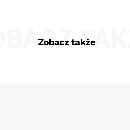
OBACZ TAK
Zobacz także