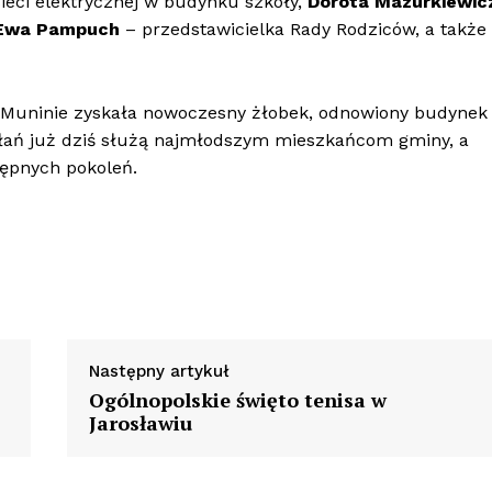
ieci elektrycznej w budynku szkoły,
Dorota Mazurkiewic
Ewa Pampuch
– przedstawicielka Rady Rodziców, a także
 Muninie zyskała nowoczesny żłobek, odnowiony budynek 
iałań już dziś służą najmłodszym mieszkańcom gminy, a
tępnych pokoleń.
Następny artykuł
Ogólnopolskie święto tenisa w
Jarosławiu