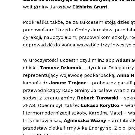
wójt gminy Jarosław
Elżbieta Grunt
.
Podkreśliła także, że za sukcesem stoją dzies
pracownikom Urzędu Gminy Jarosław, przedstaw
dyrekcji, nauczycielom, pracownikom szkoły, ro
doprowadzić do końca wszystkie trzy inwestycje
W uroczystości uczestniczyli m.in.: abp
Adam S
obiekt,
Tomasz Dziumak
– dyrektor Delegatury
reprezentujący wojewodę podkarpacką,
Anna 
kanonik dr
Janusz Trojnar
– proboszcz parafii
przewodniczący Rady Gminy Jarosław wraz z r
sołtysi z terenu gminy,
Robert Turowski
– sekr
ZEAS. Obecni byli także:
Łukasz Korytko
– właś
i termomodernizacji szkoły, Karolina Matej – wł
Inżynierowie s.c.,
Agnieszka Ważny
– architektk
przedstawicielka firmy Aika Energy sp. Z o.o, p