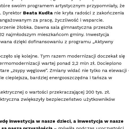
, które swoim programem artystycznym przypomniały, że
. Dyrektor
Beata Kudła
nie kryła radości z zakończenia
aangażowanym za pracę, życzliwość i wsparcie.
orzenie żłobka. Dawna sala gimnastyczna przeszła
 32 najmłodszym mieszkańcom gminy. Inwestycja
izowana dzięki dofinansowaniu z programu „Aktywny
częło się kolejne. Tym razem modernizacji doczekał się
termomodernizacji wartej ponad 2,2 mln zł. Docieplono
tare „zsypy węglowe”. Zmiany widać nie tylko na elewacji 
e cieplejsza, bardziej energooszczędna i tańsza w
ektrycznej o wartości przekraczającej 200 tys. zł.
ektryczna zwiększyły bezpieczeństwo użytkowników
wdę inwestycja w nasze dzieci, a inwestycja w nasze
e są naszą przyszłością
– mówiła podczas uroczystości