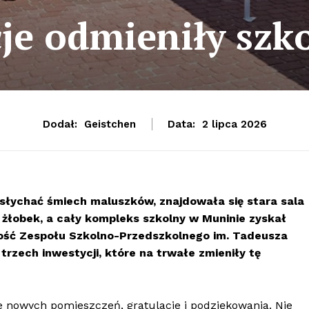
cje odmieniły szk
Dodał:
Geistchen
Data:
2 lipca 2026
 słychać śmiech maluszków, znajdowała się stara sala
żłobek, a cały kompleks szkolny w Muninie zyskał
ność Zespołu Szkolno-Przedszkolnego im. Tadeusza
rzech inwestycji, które na trwałe zmieniły tę
e nowych pomieszczeń, gratulacje i podziękowania. Nie