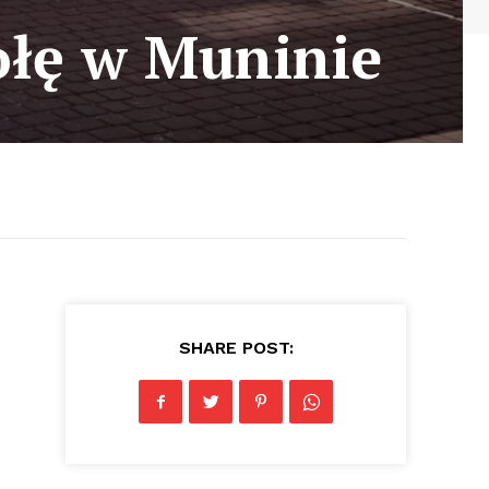
ołę w Muninie
SHARE POST: