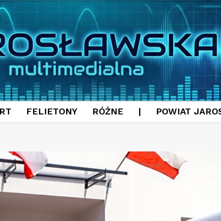
RT
FELIETONY
RÓŻNE
|
POWIAT JARO