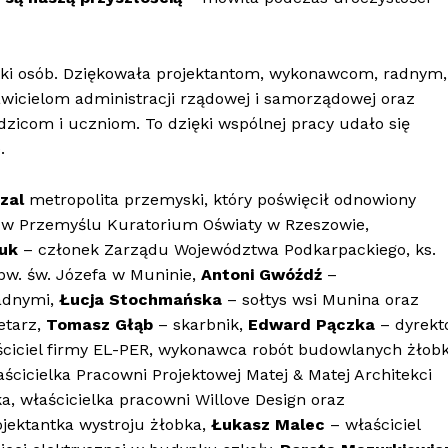
iątki osób. Dziękowała projektantom, wykonawcom, radnym,
icielom administracji rządowej i samorządowej oraz
dzicom i uczniom. To dzięki wspólnej pracy udało się
.
zal
metropolita przemyski, który poświęcił odnowiony
 w Przemyślu Kuratorium Oświaty w Rzeszowie,
Huk
– członek Zarządu Województwa Podkarpackiego, ks.
 pw. św. Józefa w Muninie,
Antoni Gwóźdź
–
adnymi,
Łucja Stochmańska
– sołtys wsi Munina oraz
etarz,
Tomasz Głąb
– skarbnik,
Edward Pączka
– dyrekt
ciciel firmy EL-PER, wykonawca robót budowlanych żłob
aścicielka Pracowni Projektowej Matej & Matej Architekci
a, właścicielka pracowni Willove Design oraz
rojektantka wystroju żłobka,
Łukasz Malec
– właściciel