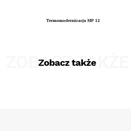
Termomodernizacja MP 12
ZOBACZ TAKŻE
Zobacz także