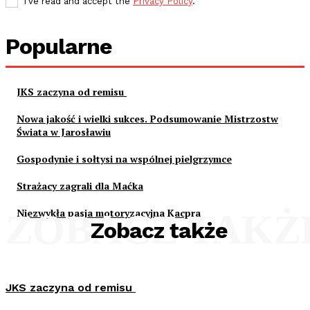
I've read and accept the
Privacy Policy
.
Popularne
JKS zaczyna od remisu
Nowa jakość i wielki sukces. Podsumowanie Mistrzostw
Świata w Jarosławiu
Gospodynie i sołtysi na wspólnej pielgrzymce
Strażacy zagrali dla Maćka
Niezwykła pasja motoryzacyjna Kacpra
ZOBACZ TAKŻ
Zobacz także
JKS zaczyna od remisu