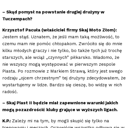
– Skąd pomysł na powstanie drugiej drużyny w
Tuczempach?
Krzysztof Pacuła (właściciel firmy Skaj Moto Złom):
Jestem stąd. Uznałem, że jeśli mam taką możliwość, to
czemu mam nie pomóc chłopakom. Zwróciło się do mnie
kilku młodych graczy i nie tylko, bo także tych już trochę
starszych, ale wciąż „czynnych” piłkarsko. Wiadomo, że
nie wszyscy mogą występować w pierwszym zespole
Piasta. Po rozmowie z Markiem Strawą, który jest swego
rodzaju „ojcem chrzestnym” tej drużyny zdecydowałem, że
wystartujemy w lidze. Bardzo się cieszę, bo widzę w nich
radość.
– Skaj Piast II będzie miał zapewnione warunki jakich
mogą pozazdrościć kluby grające w wyższych ligach.
K.P.:
Zależy mi na tym, by mogli skupić się tylko na
trenowaniu i meczach. Oczywiście wszystko odbywa się w