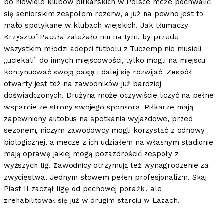
bo niewiele klubów piłkarskich w Polsce może pochwalić
się seniorskim zespołem rezerw, a już na pewno jest to
mało spotykane w klubach wiejskich. Jak tłumaczy
Krzysztof Pacuła zależało mu na tym, by przede
wszystkim młodzi adepci futbolu z Tuczemp nie musieli
„uciekali” do innych miejscowości, tylko mogli na miejscu
kontynuować swoją pasję i dalej się rozwijać. Zespół
otwarty jest też na zawodników już bardziej
doświadczonych. Drużyna może oczywiście liczyć na pełne
wsparcie ze strony swojego sponsora. Piłkarze mają
zapewniony autobus na spotkania wyjazdowe, przed
sezonem, niczym zawodowcy mogli korzystać z odnowy
biologicznej, a mecze z ich udziałem na własnym stadionie
mają oprawę jakiej mogą pozazdrościć zespoły z
wyższych lig. Zawodnicy otrzymują też wynagrodzenie za
zwycięstwa. Jednym słowem pełen profesjonalizm. Skaj
Piast II zaczął ligę od pechowej porażki, ale
zrehabilitował się już w drugim starciu w Łazach.