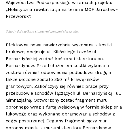
Województwa Podkarpackiego w ramach projektu
„Holistyczna rewitalizacja na terenie MOF Jarosław-
Przeworsk”.
Schody doświetlone stylowymi lampami cieszą oko.
Efektowna nowa nawierzchnia wykonana z kostki
brukowej obejmuje ul. Kilińskiego i część ul.
Bernardyńskiej wzdłuż kościoła i klasztoru oo.
Bernardynów. Przed ułożeniem kostki wykonana
została również odpowiednia podbudowa drogi, a
2
także ułożone zostało 350 m
krawężników
granitowych. Zakończyły się również prace przy
przebudowie schodów łączących ul. Bernardyńską i ul.
Gimnazjalną. Odtworzony został fragment muru
obronnego wraz z furtą wejściową w formie sklepienia
łukowego oraz wykonane obramowania schodów z
cegły postarzanej. Ceglany fragment łączy mur
obronny miasta z murami klasztoru Bernardynów,