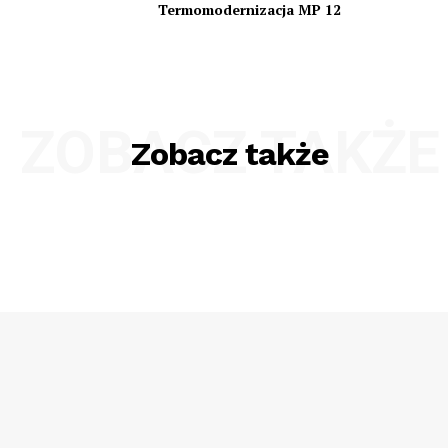
Termomodernizacja MP 12
ZOBACZ TAKŻE
Zobacz także