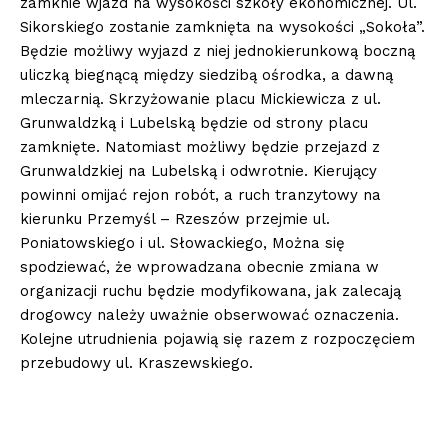
zamknie wjazd na wysokości szkoły ekonomicznej. Ul.
Sikorskiego zostanie zamknięta na wysokości „Sokoła”.
Będzie możliwy wyjazd z niej jednokierunkową boczną
uliczką biegnącą między siedzibą ośrodka, a dawną
mleczarnią. Skrzyżowanie placu Mickiewicza z ul.
Grunwaldzką i Lubelską będzie od strony placu
zamknięte. Natomiast możliwy będzie przejazd z
Grunwaldzkiej na Lubelską i odwrotnie. Kierujący
powinni omijać rejon robót, a ruch tranzytowy na
kierunku Przemyśl – Rzeszów przejmie ul.
Poniatowskiego i ul. Słowackiego, Można się
spodziewać, że wprowadzana obecnie zmiana w
organizacji ruchu będzie modyfikowana, jak zalecają
drogowcy należy uważnie obserwować oznaczenia.
Kolejne utrudnienia pojawią się razem z rozpoczęciem
przebudowy ul. Kraszewskiego.