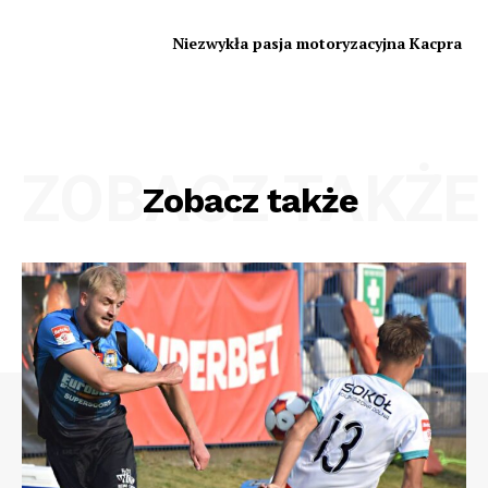
Niezwykła pasja motoryzacyjna Kacpra
ZOBACZ TAKŻE
Zobacz także