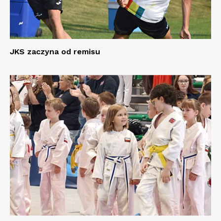
JKS zaczyna od remisu