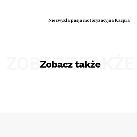
Niezwykła pasja motoryzacyjna Kacpra
ZOBACZ TAKŻE
Zobacz także