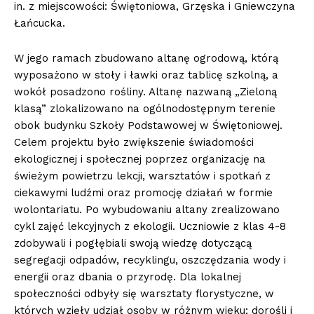
in. z miejscowości: Świętoniowa, Grzęska i Gniewczyna
Łańcucka.
W jego ramach zbudowano altanę ogrodową, którą
wyposażono w stoły i ławki oraz tablicę szkolną, a
wokół posadzono rośliny. Altanę nazwaną „Zieloną
klasą” zlokalizowano na ogólnodostępnym terenie
obok budynku Szkoły Podstawowej w Świętoniowej.
Celem projektu było zwiększenie świadomości
ekologicznej i społecznej poprzez organizację na
świeżym powietrzu lekcji, warsztatów i spotkań z
ciekawymi ludźmi oraz promocję działań w formie
wolontariatu. Po wybudowaniu altany zrealizowano
cykl zajęć lekcyjnych z ekologii. Uczniowie z klas 4-8
zdobywali i pogłębiali swoją wiedzę dotyczącą
segregacji odpadów, recyklingu, oszczędzania wody i
energii oraz dbania o przyrodę. Dla lokalnej
społeczności odbyły się warsztaty florystyczne, w
których wzięły udział osoby w różnym wieku; dorośli i