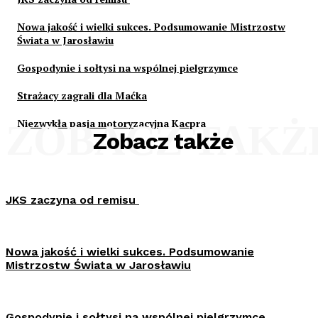
Nowa jakość i wielki sukces. Podsumowanie Mistrzostw
Świata w Jarosławiu
Gospodynie i sołtysi na wspólnej pielgrzymce
Strażacy zagrali dla Maćka
Niezwykła pasja motoryzacyjna Kacpra
ZOBACZ TAKŻ
Zobacz także
JKS zaczyna od remisu
Nowa jakość i wielki sukces. Podsumowanie
Mistrzostw Świata w Jarosławiu
Gospodynie i sołtysi na wspólnej pielgrzymce