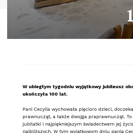
W ubiegłym tygodniu wyjątkowy jubileusz ob
ukończyła 100 lat.
Pani Cecylia wychowała pięcioro dzieci, doczek
prawnucząt, a także dwojga praprawnucząt. To
jubilatki i najpiękniejszym świadectwem jej życ
najbliższych. W tym wyjątkowym dniu panią Cec