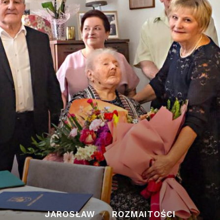
JAROSŁAW
ROZMAITOŚCI