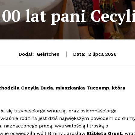
100 lat pani Cecyli
Dodał:
Geistchen
Data:
2 lipca 2026
chodziła Cecylia Duda, mieszkanka Tuczemp, która
ała się trzynaściorga wnucząt oraz osiemnaściorga
 właśnie rodzina jest dziś największym powodem do dum
ia, naznaczonego pracą, wytrwałością i troską o
ylię odwiedziła wójt Gminy Jarosław
Elżbieta Grunt
, wra