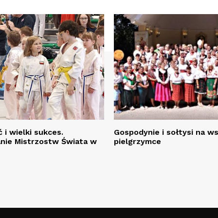
 i wielki sukces.
Gospodynie i sołtysi na w
ie Mistrzostw Świata w
pielgrzymce