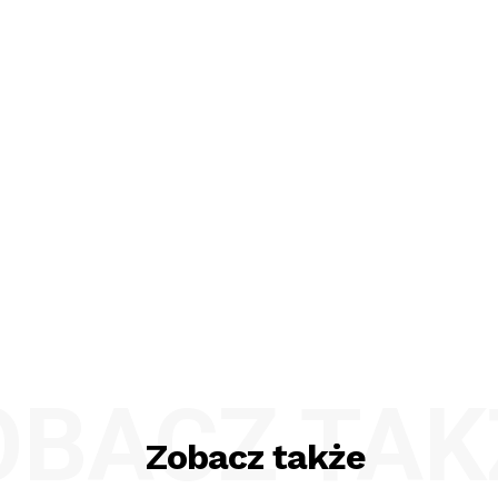
OBACZ TAK
Zobacz także