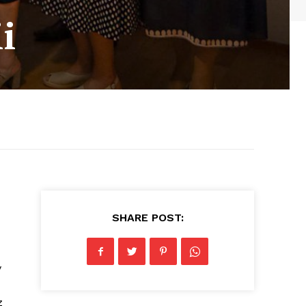
i
SHARE POST:
y
z