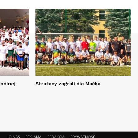
spólnej
Strażacy zagrali dla Maćka
O NAS
REKLAMA
REDAKCJA
PRYWATNOŚĆ