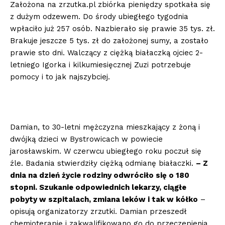
Założona na zrzutka.pl zbiórka pieniędzy spotkała się
z dużym odzewem. Do środy ubiegłego tygodnia
wpłaciło już 257 osób. Nazbierało się prawie 35 tys. zł.
Brakuje jeszcze 5 tys. zł do założonej sumy, a zostało
prawie sto dni. Walczący z ciężką białaczką ojciec 2-
letniego Igorka i kilkumiesięcznej Zuzi potrzebuje
pomocy i to jak najszybciej.
Damian, to 30-letni mężczyzna mieszkający z żoną i
dwójką dzieci w Bystrowicach w powiecie
jarosławskim. W czerwcu ubiegłego roku poczuł się
źle. Badania stwierdziły ciężką odmianę białaczki.
– Z
dnia na dzień życie rodziny odwróciło się o 180
stopni. Szukanie odpowiednich lekarzy, ciągłe
pobyty w szpitalach, zmiana leków i tak w kółko
–
opisują organizatorzy zrzutki. Damian przeszedł
chemioterapię i zakwalifikowano go do przeczepienia