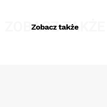
ZOBACZ TAKŻE
Zobacz także