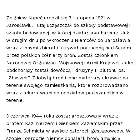
Zbigniew Kopeć urodził się 7 listopada 1921 w
Jarosławiu. Tutaj uczęszczał do szkoły podstawowej i
szkoły budowlanej, w której działał jako harcerz. Już
w drugim dniu po wkroczeniu Niemców do Jarosławia
wraz z innymi zbierał i ukrywał porzuconą nad Sanem
przez polskich żołnierzy broń. Został członkiem
Narodowej Organizacji Wojskowej i Armii Krajowej. Jako
podchorąży został dowódcą I drużyny II plutonu ps.
„Zbyszek”. Zdobytą broń i inne materiały ukrywał na
terenie swojego zamieszkania, które rozprowadzano
wraz z lekarstwami do oddziałów partyzanckich w
terenie.
3 czerwca 1944 roku został aresztowany wraz z
bratem Kazimierzem i Gienkiem Zaziemskim przez
Franza Schmidta w asyście czterech gestapowców. W
szopie i ogrodzie Niemcy odnaleźli broń, amunicję,