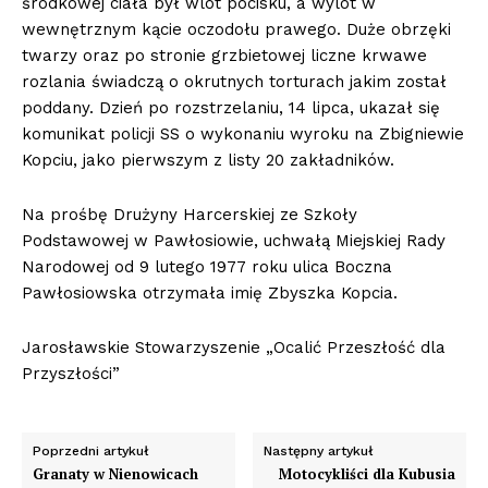
środkowej ciała był wlot pocisku, a wylot w
wewnętrznym kącie oczodołu prawego. Duże obrzęki
twarzy oraz po stronie grzbietowej liczne krwawe
rozlania świadczą o okrutnych torturach jakim został
poddany. Dzień po rozstrzelaniu, 14 lipca, ukazał się
komunikat policji SS o wykonaniu wyroku na Zbigniewie
Kopciu, jako pierwszym z listy 20 zakładników.
Na prośbę Drużyny Harcerskiej ze Szkoły
Podstawowej w Pawłosiowie, uchwałą Miejskiej Rady
Narodowej od 9 lutego 1977 roku ulica Boczna
Pawłosiowska otrzymała imię Zbyszka Kopcia.
Jarosławskie Stowarzyszenie „Ocalić Przeszłość dla
Przyszłości”
Poprzedni artykuł
Następny artykuł
Granaty w Nienowicach
Motocykliści dla Kubusia