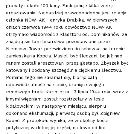
granaty i około 100 kocy. Funkcjonuje kilka wersji
aresztowania. Najbardziej prawdopodobna jest relacja
członka NOW- AK Henryka Drabika. W pierwszych
dniach czerwca 1944 roku dowództwo NOW- AK
otrzymało wiadomość z klasztoru oo. Dominikanów, że
znajdują się tam lekarstwa pozostawione przez
Niemców. Towar przewieziono do schowka na terenie
zamieszkania Kopcia. Musieli być śledzeni, bo już nad
ranem zostali aresztowani przez gestapo. Zbyszek był
katowany i poddany szczególnie ciężkiemu śledztwu.
Pomimo tego nie załamał się, biorąc całą
odpowiedzialność na siebie, broniąc swojego
młodszego brata Kazimierza. 13 lipca 1944 roku wraz z
innymi więźniami został rozstrzelany w lesie
kidałowckim. W następnym miesiącu, sierpniu
dokonano ekshumacji, pierwszą osobą był Zbigniew
Kopeć. Z protokołu wynika, że w okolicy kości
potylicznej w dolnej jej części, na lewo od linii