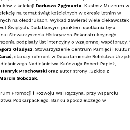
ruków z kolekcji
Dariusza Zygmunta
. Kustosz Muzeum w
elekcję na temat świąt kościelnych w okresie letnim w
nych na oleodrukach. Wykład zawierał wiele ciekawostek
żywot Świętych. Dodatkowym punktem spotkania była
aniu Stowarzyszenia Historyczno-Rekonstrukcyjnego
szenia podpisały list intencyjny o wzajemnej współpracy.
egorz Gładysz
, Stowarzyszenie Centrum Pamięci i Kultur
Karaś
, starszy referent w Departamencie Rolnictwa Urzęd
adleśniczego Nadleśnictwa Kańczuga Robert Papież,
h
Henryk Prochowski
oraz autor strony „Szkice z
Marcin Sobczak
.
rum Promocji i Rozwoju Wsi Rączyna, przy wsparciu
ztwa Podkarpackiego, Banku Spółdzielczego w