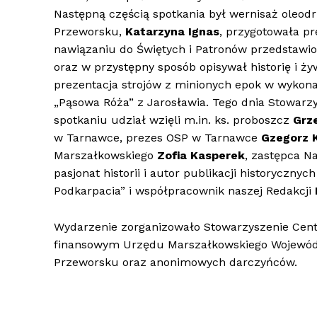
Następną częścią spotkania był wernisaż oleod
Przeworsku,
Katarzyna Ignas
, przygotowała pr
nawiązaniu do Świętych i Patronów przedstawio
oraz w przystępny sposób opisywał historię i 
prezentacja strojów z minionych epok w wykon
„Pąsowa Róża” z Jarosławia. Tego dnia Stowarzy
spotkaniu udział wzięli m.in. ks. proboszcz
Grz
w Tarnawce, prezes OSP w Tarnawce
Gzegorz 
Marszałkowskiego
Zofia Kasperek
, zastępca N
pasjonat historii i autor publikacji historycznyc
Podkarpacia” i współpracownik naszej Redakcji
Wydarzenie zorganizowało Stowarzyszenie Cent
finansowym Urzędu Marszałkowskiego Wojewód
Przeworsku oraz anonimowych darczyńców.