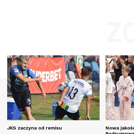
Z
JKS zaczyna od remisu
Nowa jakość
Podsumowan