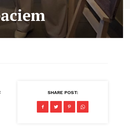
paciem
ż
SHARE POST: