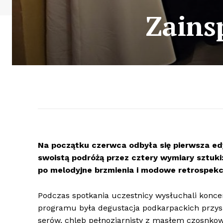
Zains
Na początku czerwca odbyła się pierwsza edy
swoistą podróżą przez cztery wymiary sztuki
po melodyjne brzmienia i modowe retrospekc
Podczas spotkania uczestnicy wysłuchali konc
programu była degustacja podkarpackich przysma
serów, chleb pełnoziarnisty z masłem czosnkowy