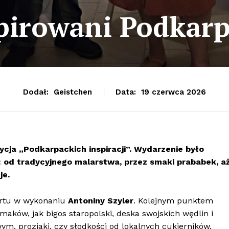
pirowani Podkar
Dodał:
Geistchen
Data:
19 czerwca 2026
cja „Podkarpackich inspiracji”. Wydarzenie było
: od tradycyjnego malarstwa, przez smaki prababek, a
je.
ertu w wykonaniu
Antoniny Szyler
. Kolejnym punktem
ków, jak bigos staropolski, deska swojskich wędlin i
m, proziaki, czy słodkości od lokalnych cukierników.