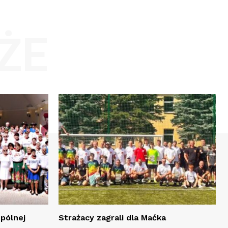
ŻE
spólnej
Strażacy zagrali dla Maćka