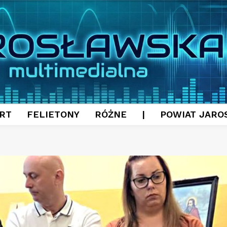
RT
FELIETONY
RÓŻNE
|
POWIAT JARO