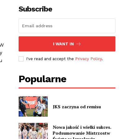
Subscribe
I WANT IN
 W
y
I've read and accept the
Privacy Policy
.
u
Popularne
JKS zaczyna od remisu
Nowa jakość i wielki sukces.
Podsumowanie Mistrzostw
Świata w Jarosławiu