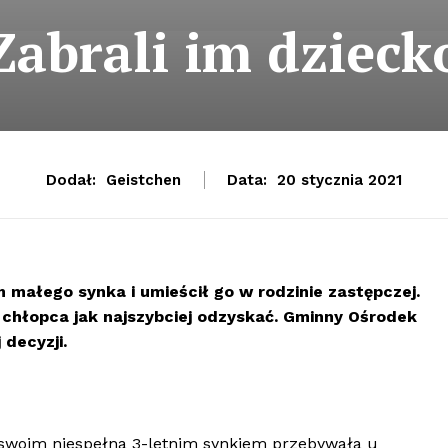
Zabrali im dzieck
Dodał:
Geistchen
Data:
20 stycznia 2021
małego synka i umieścił go w rodzinie zastępczej.
ą chłopca jak najszybciej odzyskać. Gminny Ośrodek
decyzji.
 swoim niespełna 3-letnim synkiem przebywała u