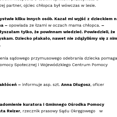
ej partner, ojciec chłopca był wówczas w lesie.
twie kilku innych osób. Kazał mi wyjść z dzieckiem n
na –
opowiada ze łzami w oczach mama chłopca.
–
łyszałam tylko, że powinnam wiedzieć. Powiedzieli, że
zyskam. Dziecko płakało, nawet nie zdążyliśmy się z ni
.
wienia sądowego przymusowego odebrania dziecka pomaga
 Pomocy Społecznej i Wojewódzkiego Centrum Pomocy
zakłóceń –
informuje asp. szt.
Anna Długosz
, oficer
iadomienie kuratora i Gminnego Ośrodka Pomocy
ta Reizer
, rzecznik prasowy Sądu Okręgowego w