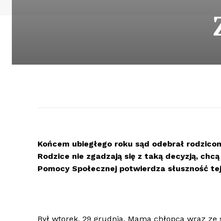
Końcem ubiegłego roku sąd odebrał rodzicom 
Rodzice nie zgadzają się z taką decyzją, chc
Pomocy Społecznej potwierdza słuszność tej 
Był wtorek, 29 grudnia. Mama chłopca wraz ze