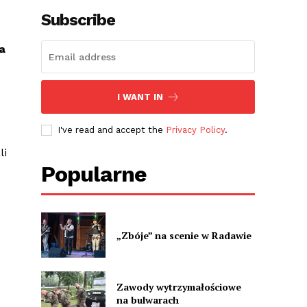
Subscribe
a
I WANT IN
m
I've read and accept the
Privacy Policy
.
li
Popularne
„Zbóje” na scenie w Radawie
Zawody wytrzymałościowe
na bulwarach