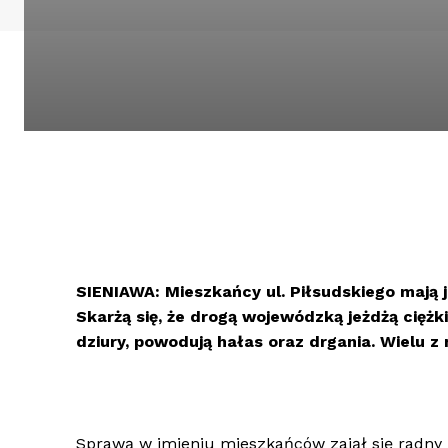
SIENIAWA: Mieszkańcy ul. Piłsudskiego mają j
Skarżą się, że drogą wojewódzką jeżdżą cięż
dziury, powodują hałas oraz drgania. Wielu z
Sprawą w imieniu mieszkańców zajął się radny