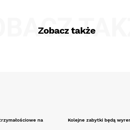
OBACZ TAK
Zobacz także
rzymałościowe na
Kolejne zabytki będą wy