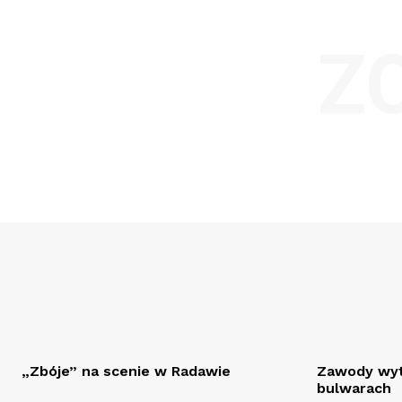
Z
„Zbóje” na scenie w Radawie
Zawody wyt
bulwarach