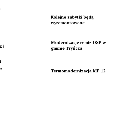
e
Kolejne zabytki będą
wyremontowane
Modernizacje remiz OSP w
ci
gminie Tryńcza
z
e
Termomodernizacja MP 12
g