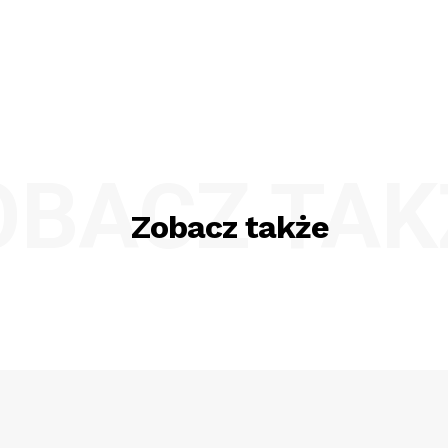
OBACZ TAK
Zobacz także