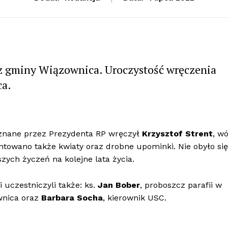
 z gminy Wiązownica. Uroczystość wręczenia
ca.
yznane przez Prezydenta RP wręczył
Krzysztof Strent
, wó
towano także kwiaty oraz drobne upominki. Nie obyło się
ych życzeń na kolejne lata życia.
uczestniczyli także: ks.
Jan Bober
, proboszcz parafii w
wnica oraz
Barbara Socha
, kierownik USC.