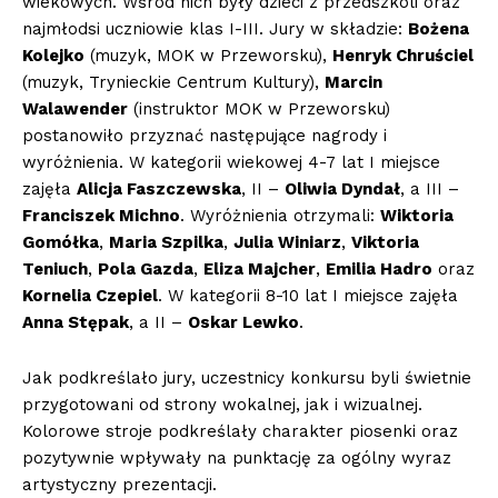
wiekowych. Wśród nich były dzieci z przedszkoli oraz
najmłodsi uczniowie klas I-III. Jury w składzie:
Bożena
Kolejko
(muzyk, MOK w Przeworsku),
Henryk Chruściel
(muzyk, Trynieckie Centrum Kultury),
Marcin
Walawender
(instruktor MOK w Przeworsku)
postanowiło przyznać następujące nagrody i
wyróżnienia. W kategorii wiekowej 4-7 lat I miejsce
zajęła
Alicja Faszczewska
, II –
Oliwia Dyndał
, a III –
Franciszek Michno
. Wyróżnienia otrzymali:
Wiktoria
Gomółka
,
Maria Szpilka
,
Julia Winiarz
,
Viktoria
Teniuch
,
Pola Gazda
,
Eliza Majcher
,
Emilia Hadro
oraz
Kornelia Czepiel
. W kategorii 8-10 lat I miejsce zajęła
Anna Stępak
, a II –
Oskar Lewko
.
Jak podkreślało jury, uczestnicy konkursu byli świetnie
przygotowani od strony wokalnej, jak i wizualnej.
Kolorowe stroje podkreślały charakter piosenki oraz
pozytywnie wpływały na punktację za ogólny wyraz
artystyczny prezentacji.