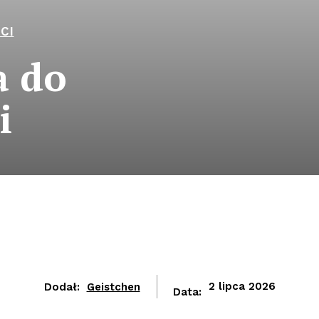
CI
a do
i
Dodał:
Geistchen
2 lipca 2026
Data: