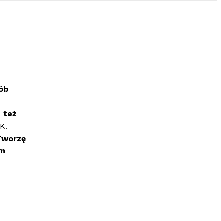
sób
 też
K.
Tworzę
am