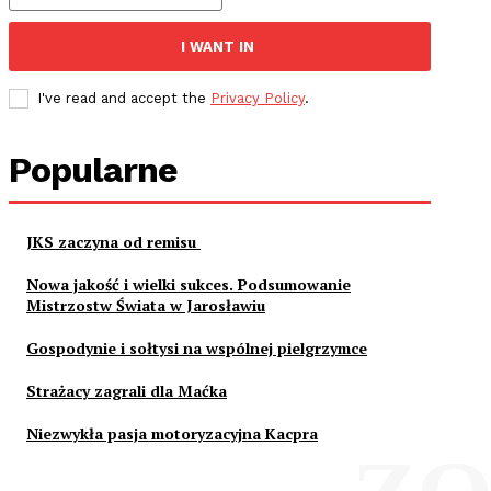
I WANT IN
I've read and accept the
Privacy Policy
.
Popularne
JKS zaczyna od remisu
Nowa jakość i wielki sukces. Podsumowanie
Mistrzostw Świata w Jarosławiu
Gospodynie i sołtysi na wspólnej pielgrzymce
Strażacy zagrali dla Maćka
Niezwykła pasja motoryzacyjna Kacpra