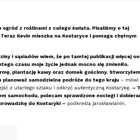
gród z roślinami z całego świata. Pisaliśmy o tej
. Teraz Kevin mieszka na Kostaryce i pomaga chętnym
dziny i sąsiadów wiem, że po tamtej publikacji więcej o
tego czasu moje życie jednak mocno się zmieniło.
armę, plantację kawy oraz domek gościnny. Stworzyłem
m planować samodzielne podróże do tego kraju
– mówi 
ść z utartego szlaku i odkryć autentyczną Kostarykę.
– 
em samochodu, polecam sprawdzone noclegi i dobier
prowadzkę do Kostaryki
–
podkreśla jarosławianin.