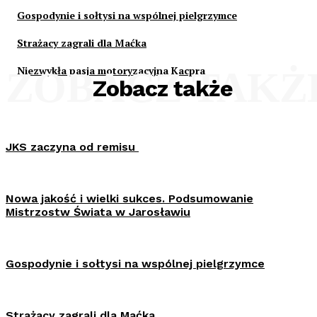
Gospodynie i sołtysi na wspólnej pielgrzymce
Strażacy zagrali dla Maćka
Niezwykła pasja motoryzacyjna Kacpra
ZOBACZ TAKŻ
Zobacz także
JKS zaczyna od remisu
Nowa jakość i wielki sukces. Podsumowanie
Mistrzostw Świata w Jarosławiu
Gospodynie i sołtysi na wspólnej pielgrzymce
Strażacy zagrali dla Maćka