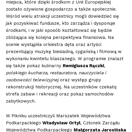
miejsca, które dzięki środkom z Unii Europejskiej
zostało ożywione gospodarczo a także społecznie.
Wśród wielu atrakcji uczestnicy mogli dowiedzieć się
jak pozyskiwać fundusze, kto zarządza i dysponuje
środkami, i w jaki sposób kształtować się będzie
zbliżająca się kolejna perspektywa finansowa. Na
scenie wystąpiła orkiestra dęta oraz artyści
prezentujący muzykę biesiadną, cygańską i filmową w
wykonaniu kwintetu blaszanego. W programie znalazł
się także pokaz kulinarny
Remigius
za Rączki
,
polskiego kucharza, restauratora, nauczyciela i
osobowości telewizyjnej
oraz występ grupy
rekonstrukcji historycznej. Na uczestników czekałq
strefa zabaw i rekreacji oraz pokaz samochodów
zabytkowych.
W Pikniku uczestniczyli Marszałek Województwa
Podkarpackiego
Władysław Ortyl
, Członek Zarządu
Województwa Podkarpackiego
Małgorzata Jarosińska