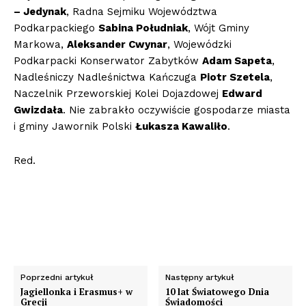
– Jedynak
, Radna Sejmiku Województwa
Podkarpackiego
Sabina Południak
, Wójt Gminy
Markowa,
Aleksander Cwynar
, Wojewódzki
Podkarpacki Konserwator Zabytków
Adam Sapeta
,
Nadleśniczy Nadleśnictwa Kańczuga
Piotr Szetela
,
Naczelnik Przeworskiej Kolei Dojazdowej
Edward
Gwizdała
. Nie zabrakło oczywiście gospodarze miasta
i gminy Jawornik Polski
Łukasza Kawaliło
.
Red.
Poprzedni artykuł
Następny artykuł
Jagiellonka i Erasmus+ w
10 lat Światowego Dnia
Grecji
Świadomości