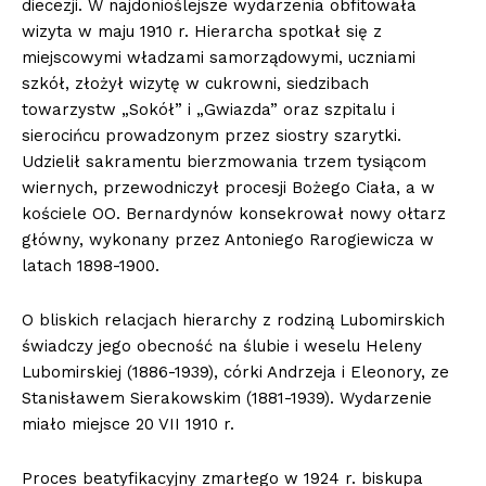
diecezji. W najdonioślejsze wydarzenia obfitowała
wizyta w maju 1910 r. Hierarcha spotkał się z
miejscowymi władzami samorządowymi, uczniami
szkół, złożył wizytę w cukrowni, siedzibach
towarzystw „Sokół” i „Gwiazda” oraz szpitalu i
sierocińcu prowadzonym przez siostry szarytki.
Udzielił sakramentu bierzmowania trzem tysiącom
wiernych, przewodniczył procesji Bożego Ciała, a w
kościele OO. Bernardynów konsekrował nowy ołtarz
główny, wykonany przez Antoniego Rarogiewicza w
latach 1898-1900.
O bliskich relacjach hierarchy z rodziną Lubomirskich
świadczy jego obecność na ślubie i weselu Heleny
Lubomirskiej (1886-1939), córki Andrzeja i Eleonory, ze
Stanisławem Sierakowskim (1881-1939). Wydarzenie
miało miejsce 20 VII 1910 r.
Proces beatyfikacyjny zmarłego w 1924 r. biskupa