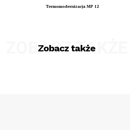
Termomodernizacja MP 12
ZOBACZ TAKŻE
Zobacz także