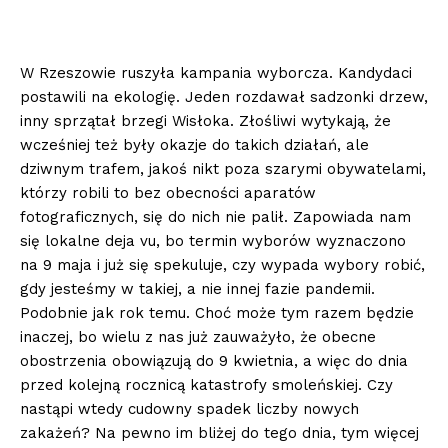
W Rzeszowie ruszyła kampania wyborcza. Kandydaci
postawili na ekologię. Jeden rozdawał sadzonki drzew,
inny sprzątał brzegi Wisłoka. Złośliwi wytykają, że
wcześniej też były okazje do takich działań, ale
dziwnym trafem, jakoś nikt poza szarymi obywatelami,
którzy robili to bez obecności aparatów
fotograficznych, się do nich nie palił. Zapowiada nam
się lokalne deja vu, bo termin wyborów wyznaczono
na 9 maja i już się spekuluje, czy wypada wybory robić,
gdy jesteśmy w takiej, a nie innej fazie pandemii.
Podobnie jak rok temu. Choć może tym razem będzie
inaczej, bo wielu z nas już zauważyło, że obecne
obostrzenia obowiązują do 9 kwietnia, a więc do dnia
przed kolejną rocznicą katastrofy smoleńskiej. Czy
nastąpi wtedy cudowny spadek liczby nowych
zakażeń? Na pewno im bliżej do tego dnia, tym więcej