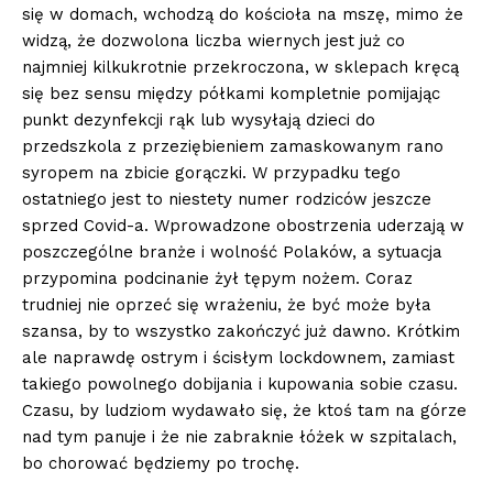
się w domach, wchodzą do kościoła na mszę, mimo że
widzą, że dozwolona liczba wiernych jest już co
najmniej kilkukrotnie przekroczona, w sklepach kręcą
się bez sensu między półkami kompletnie pomijając
punkt dezynfekcji rąk lub wysyłają dzieci do
przedszkola z przeziębieniem zamaskowanym rano
syropem na zbicie gorączki. W przypadku tego
ostatniego jest to niestety numer rodziców jeszcze
sprzed Covid-a. Wprowadzone obostrzenia uderzają w
poszczególne branże i wolność Polaków, a sytuacja
przypomina podcinanie żył tępym nożem. Coraz
trudniej nie oprzeć się wrażeniu, że być może była
szansa, by to wszystko zakończyć już dawno. Krótkim
ale naprawdę ostrym i ścisłym lockdownem, zamiast
takiego powolnego dobijania i kupowania sobie czasu.
Czasu, by ludziom wydawało się, że ktoś tam na górze
nad tym panuje i że nie zabraknie łóżek w szpitalach,
bo chorować będziemy po trochę.