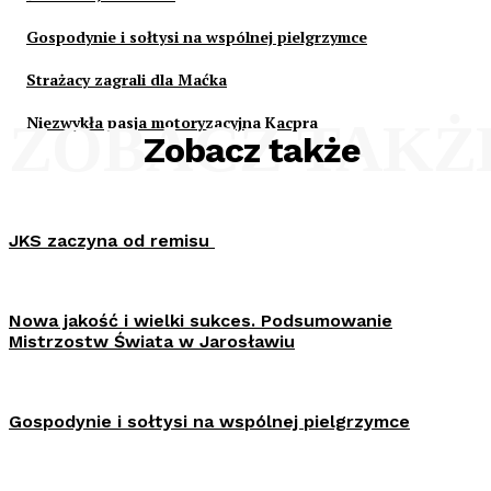
Gospodynie i sołtysi na wspólnej pielgrzymce
Strażacy zagrali dla Maćka
Niezwykła pasja motoryzacyjna Kacpra
ZOBACZ TAKŻ
Zobacz także
JKS zaczyna od remisu
Nowa jakość i wielki sukces. Podsumowanie
Mistrzostw Świata w Jarosławiu
Gospodynie i sołtysi na wspólnej pielgrzymce