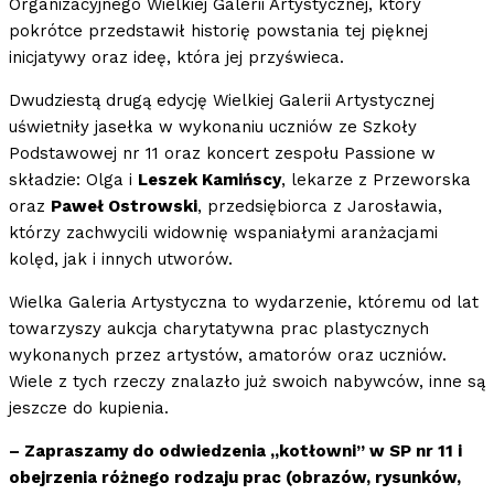
Organizacyjnego Wielkiej Galerii Artystycznej, który
pokrótce przedstawił historię powstania tej pięknej
inicjatywy oraz ideę, która jej przyświeca.
Dwudziestą drugą edycję Wielkiej Galerii Artystycznej
uświetniły jasełka w wykonaniu uczniów ze Szkoły
Podstawowej nr 11 oraz koncert zespołu Passione w
składzie: Olga i
Leszek Kamińscy
, lekarze z Przeworska
oraz
Paweł Ostrowski
, przedsiębiorca z Jarosławia,
którzy zachwycili widownię wspaniałymi aranżacjami
kolęd, jak i innych utworów.
Wielka Galeria Artystyczna to wydarzenie, któremu od lat
towarzyszy aukcja charytatywna prac plastycznych
wykonanych przez artystów, amatorów oraz uczniów.
Wiele z tych rzeczy znalazło już swoich nabywców, inne są
jeszcze do kupienia.
– Zapraszamy do odwiedzenia „kotłowni” w SP nr 11 i
obejrzenia różnego rodzaju prac (obrazów, rysunków,