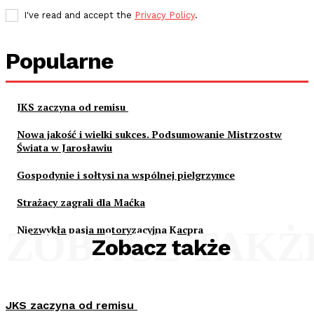
I've read and accept the
Privacy Policy
.
Popularne
JKS zaczyna od remisu
Nowa jakość i wielki sukces. Podsumowanie Mistrzostw
Świata w Jarosławiu
Gospodynie i sołtysi na wspólnej pielgrzymce
Strażacy zagrali dla Maćka
Niezwykła pasja motoryzacyjna Kacpra
ZOBACZ TAKŻ
Zobacz także
JKS zaczyna od remisu