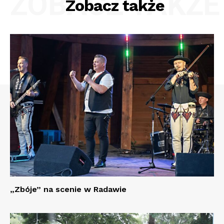
ZOBACZ TAKŻE
Zobacz także
„Zbóje” na scenie w Radawie