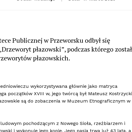
otece Publicznej w Przeworsku odbył się
Drzeworyt płazowski”, podczas którego zosta
rzeworytów płazowskich.
 średniowieczu wykorzystywana głównie jako matryca
ęga początków XVIII w, jego twórcą był Mateusz Kostrzycki
płazowskie są do zobaczenia w Muzeum Etnograficznym w
 ludowym pochodzącym z Nowego Sioła, rzeźbiarzem i
wski i wykonuje jego kopie. Jego pasja trwa już 43 lata, a