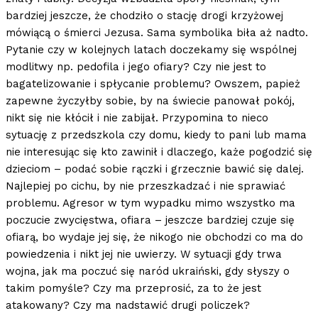
bardziej jeszcze, że chodziło o stację drogi krzyżowej
mówiącą o śmierci Jezusa. Sama symbolika biła aż nadto.
Pytanie czy w kolejnych latach doczekamy się wspólnej
modlitwy np. pedofila i jego ofiary? Czy nie jest to
bagatelizowanie i spłycanie problemu? Owszem, papież
zapewne życzyłby sobie, by na świecie panował pokój,
nikt się nie kłócił i nie zabijał. Przypomina to nieco
sytuację z przedszkola czy domu, kiedy to pani lub mama
nie interesując się kto zawinił i dlaczego, każe pogodzić się
dzieciom – podać sobie rączki i grzecznie bawić się dalej.
Najlepiej po cichu, by nie przeszkadzać i nie sprawiać
problemu. Agresor w tym wypadku mimo wszystko ma
poczucie zwycięstwa, ofiara – jeszcze bardziej czuje się
ofiarą, bo wydaje jej się, że nikogo nie obchodzi co ma do
powiedzenia i nikt jej nie uwierzy. W sytuacji gdy trwa
wojna, jak ma poczuć się naród ukraiński, gdy słyszy o
takim pomyśle? Czy ma przeprosić, za to że jest
atakowany? Czy ma nadstawić drugi policzek?