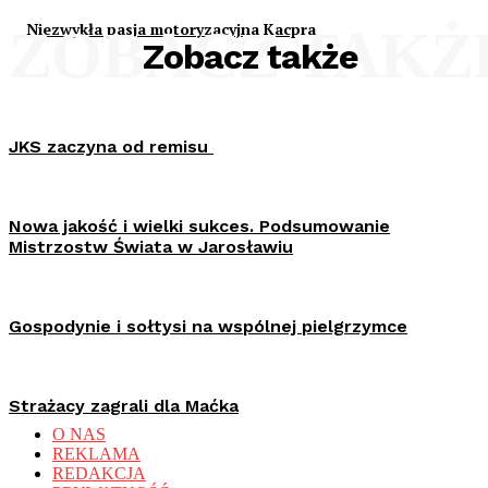
Niezwykła pasja motoryzacyjna Kacpra
ZOBACZ TAKŻ
Zobacz także
JKS zaczyna od remisu
Nowa jakość i wielki sukces. Podsumowanie
Mistrzostw Świata w Jarosławiu
Gospodynie i sołtysi na wspólnej pielgrzymce
Strażacy zagrali dla Maćka
O NAS
REKLAMA
REDAKCJA