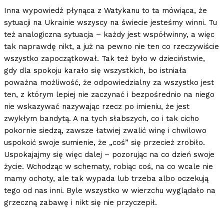
Inna wypowiedź płynąca z Watykanu to ta mówiąca, że
sytuacji na Ukrainie wszyscy na świecie jesteśmy winni. Tu
też analogiczna sytuacja – każdy jest współwinny, a więc
tak naprawdę nikt, a już na pewno nie ten co rzeczywiście
wszystko zapoczątkował. Tak też było w dzieciństwie,
gdy dla spokoju karało się wszystkich, bo istniała
poważna możliwość, że odpowiedzialny za wszystko jest
ten, z którym lepiej nie zaczynać i bezpośrednio na niego
nie wskazywać nazywając rzecz po imieniu, że jest
zwykłym bandytą. A na tych słabszych, co i tak cicho
pokornie siedzą, zawsze łatwiej zwalić winę i chwilowo
uspokoić swoje sumienie, że „coś” się przecież zrobiło.
Uspokajajmy się więc dalej – pozorując na co dzień swoje
życie. Wchodząc w schematy, robiąc coś, na co wcale nie
mamy ochoty, ale tak wypada lub trzeba albo oczekują
tego od nas inni. Byle wszystko w wierzchu wyglądało na
grzeczną zabawę i nikt się nie przyczepił.