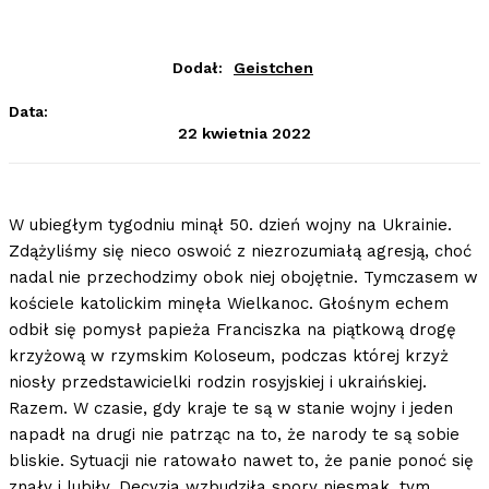
Dodał:
Geistchen
Data:
22 kwietnia 2022
W ubiegłym tygodniu minął 50. dzień wojny na Ukrainie.
Zdążyliśmy się nieco oswoić z niezrozumiałą agresją, choć
nadal nie przechodzimy obok niej obojętnie. Tymczasem w
kościele katolickim minęła Wielkanoc. Głośnym echem
odbił się pomysł papieża Franciszka na piątkową drogę
krzyżową w rzymskim Koloseum, podczas której krzyż
niosły przedstawicielki rodzin rosyjskiej i ukraińskiej.
Razem. W czasie, gdy kraje te są w stanie wojny i jeden
napadł na drugi nie patrząc na to, że narody te są sobie
bliskie. Sytuacji nie ratowało nawet to, że panie ponoć się
znały i lubiły. Decyzja wzbudziła spory niesmak, tym