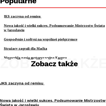
Popularne
JKS zaczyna od remisu
Nowa jakość i wielki sukces. Podsumowanie Mistrzostw Świata
w Jarosławiu
Gospodynie i sołtysi na wspólnej pielgrzymce
Strażacy zagrali dla Maćka
ZOBACZ TAKŻ
Niezwykła pasja motoryzacyjna Kacpra
Zobacz także
JKS zaczyna od remisu
Nowa jakość i wielki sukces. Podsumowanie Mistrzostw
Świata w Jarosławiu