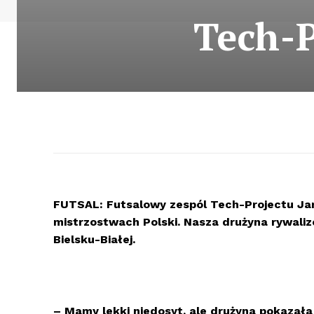
Tech-P
FUTSAL: Futsalowy zespól Tech-Projectu Jar
mistrzostwach Polski. Nasza drużyna rywaliz
Bielsku-Białej.
– Mamy lekki niedosyt, ale drużyna pokazała