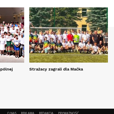
spólnej
Strażacy zagrali dla Maćka
O NAS
REKLAMA
REDAKCJA
PRYWATNOŚĆ