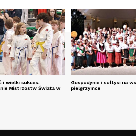
 i wielki sukces.
Gospodynie i sołtysi na w
ie Mistrzostw Świata w
pielgrzymce