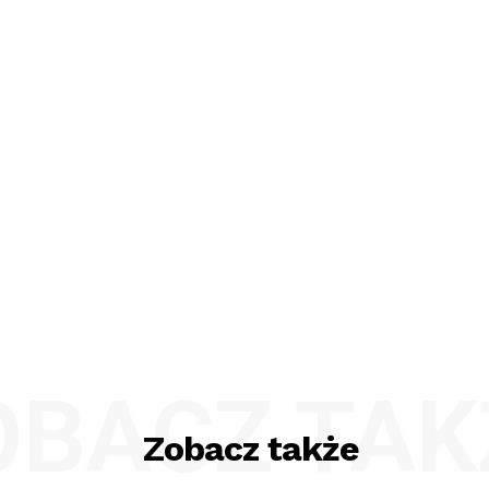
OBACZ TAK
Zobacz także