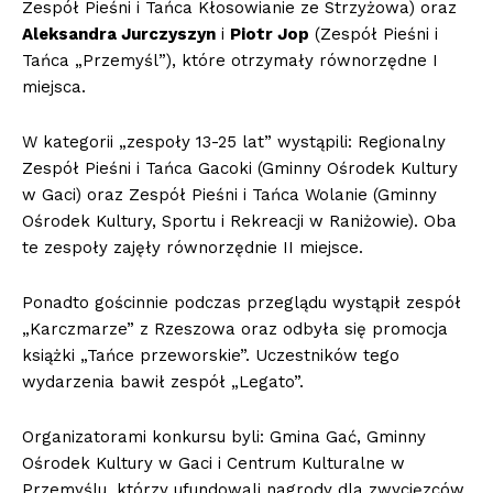
Zespół Pieśni i Tańca Kłosowianie ze Strzyżowa) oraz
Aleksandra Jurczyszyn
i
Piotr Jop
(Zespół Pieśni i
Tańca „Przemyśl”), które otrzymały równorzędne I
miejsca.
W kategorii „zespoły 13-25 lat” wystąpili: Regionalny
Zespół Pieśni i Tańca Gacoki (Gminny Ośrodek Kultury
w Gaci) oraz Zespół Pieśni i Tańca Wolanie (Gminny
Ośrodek Kultury, Sportu i Rekreacji w Raniżowie). Oba
te zespoły zajęły równorzędnie II miejsce.
Ponadto gościnnie podczas przeglądu wystąpił zespół
„Karczmarze” z Rzeszowa oraz odbyła się promocja
książki „Tańce przeworskie”. Uczestników tego
wydarzenia bawił zespół „Legato”.
Organizatorami konkursu byli: Gmina Gać, Gminny
Ośrodek Kultury w Gaci i Centrum Kulturalne w
Przemyślu, którzy ufundowali nagrody dla zwycięzców.