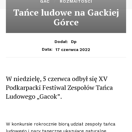
GAĆ
ROZMAITOŚCI
Tańce ludowe na Gackiej
Górce
Dodał:
Dp
17 czerwca 2022
Data:
W niedzielę, 5 czerwca odbył się XV
Podkarpacki Festiwal Zespołów Tańca
Ludowego „Gacok”.
W konkursie rokrocznie biorą udział zespoły tańca
ludowego i pary taneczne ukazujące naturalne,