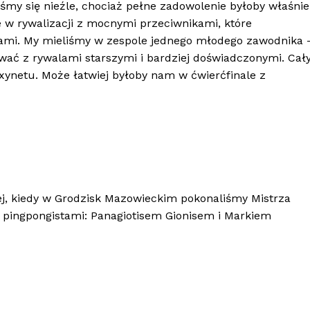
iśmy się nieźle, chociaż pełne zadowolenie byłoby właśnie
 w rywalizacji z mocnymi przeciwnikami, które
ami. My mieliśmy w zespole jednego młodego zawodnika 
wać z rywalami starszymi i bardziej doświadczonymi. Cał
xynetu. Może łatwiej byłoby nam w ćwierćfinale z
j, kiedy w Grodzisk Mazowieckim pokonaliśmy Mistrza
i pingpongistami: Panagiotisem Gionisem i Markiem