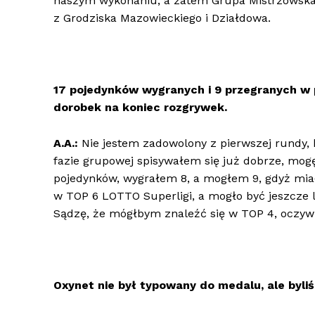
naszym wykonaniu, a zatem Grupa Mistrzowska.
z Grodziska Mazowieckiego i Działdowa.
17 pojedynków wygranych i 9 przegranych w 
dorobek na koniec rozgrywek.
A.A.:
Nie jestem zadowolony z pierwszej rundy, b
fazie grupowej spisywałem się już dobrze, mog
pojedynków, wygrałem 8, a mogłem 9, gdyż mi
w TOP 6 LOTTO Superligi, a mogło być jeszcze l
Sądzę, że mógłbym znaleźć się w TOP 4, oczywiś
Oxynet nie był typowany do medalu, ale byliśc