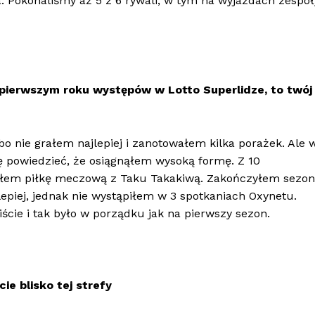
 Pokonaliśmy aż 5 z 6 rywali, w tym na wyjazdach zespoł
pierwszym roku występów w Lotto Superlidze, to twój
o nie grałem najlepiej i zanotowałem kilka porażek. Ale 
ę powiedzieć, że osiągnąłem wysoką formę. Z 10
ałem piłkę meczową z Taku Takakiwą. Zakończyłem sezon
epiej, jednak nie wystąpiłem w 3 spotkaniach Oxynetu.
cie i tak było w porządku jak na pierwszy sezon.
ie blisko tej strefy