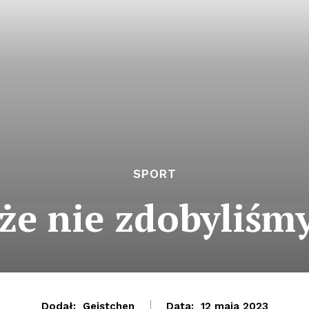
SPORT
 że nie zdobyliśm
Dodał:
Geistchen
Data:
12 maja 2023