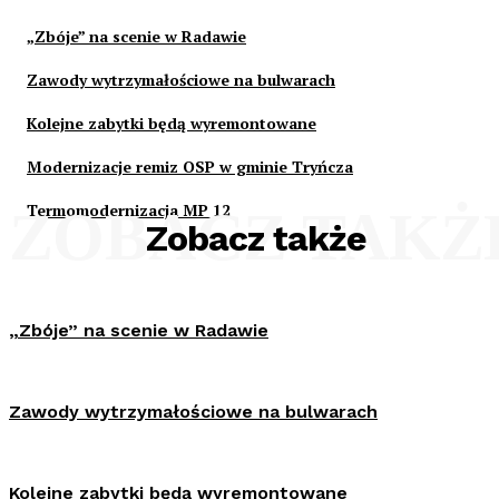
„Zbóje” na scenie w Radawie
Zawody wytrzymałościowe na bulwarach
Kolejne zabytki będą wyremontowane
Modernizacje remiz OSP w gminie Tryńcza
Termomodernizacja MP 12
ZOBACZ TAKŻ
Zobacz także
„Zbóje” na scenie w Radawie
Zawody wytrzymałościowe na bulwarach
Kolejne zabytki będą wyremontowane