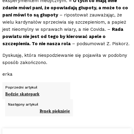
eksperymentem medycznym.
– O tych co mają inne
zdanie mówi pani, że opowiadają głupoty, a może to co
pani mówi to są głupoty
– ripostował zauważając, że
wielu kardynałów sprzeciwia się szczepieniom, a papież
jest nieomylny w sprawach wiary, a nie Covida. –
Rada
powiatu nie jest od tego by kierować apele o
szczepienia. To nie nasza rola
– podsumował Z. Piskorz.
Dyskusję, która niespodziewanie się pojawiła w podobny
sposób zakończono.
erka
Poprzedni artykuł
Będzie skatepark
Następny artykuł
Rynek pięknieje