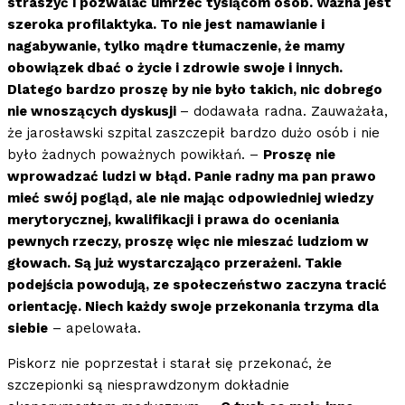
straszyć i pozwalać umrzeć tysiącom osób. Ważna jest
szeroka profilaktyka. To nie jest namawianie i
nagabywanie, tylko mądre tłumaczenie, że mamy
obowiązek dbać o życie i zdrowie swoje i innych.
Dlatego bardzo proszę by nie było takich, nic dobrego
nie wnoszących dyskusji
– dodawała radna. Zauważała,
że jarosławski szpital zaszczepił bardzo dużo osób i nie
było żadnych poważnych powikłań. –
Proszę nie
wprowadzać ludzi w błąd. Panie radny ma pan prawo
mieć swój pogląd, ale nie mając odpowiedniej wiedzy
merytorycznej, kwalifikacji i prawa do oceniania
pewnych rzeczy, proszę więc nie mieszać ludziom w
głowach. Są już wystarczająco przerażeni. Takie
podejścia powodują, ze społeczeństwo zaczyna tracić
orientację. Niech każdy swoje przekonania trzyma dla
siebie
– apelowała.
Piskorz nie poprzestał i starał się przekonać, że
szczepionki są niesprawdzonym dokładnie