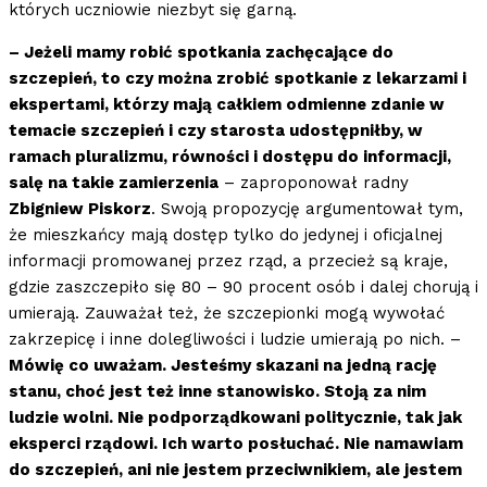
których uczniowie niezbyt się garną.
– Jeżeli mamy robić spotkania zachęcające do
szczepień, to czy można zrobić spotkanie z lekarzami i
ekspertami, którzy mają całkiem odmienne zdanie w
temacie szczepień i czy starosta udostępniłby, w
ramach pluralizmu, równości i dostępu do informacji,
salę na takie zamierzenia
– zaproponował radny
Zbigniew Piskorz
. Swoją propozycję argumentował tym,
że mieszkańcy mają dostęp tylko do jedynej i oficjalnej
informacji promowanej przez rząd, a przecież są kraje,
gdzie zaszczepiło się 80 – 90 procent osób i dalej chorują i
umierają. Zauważał też, że szczepionki mogą wywołać
zakrzepicę i inne dolegliwości i ludzie umierają po nich. –
Mówię co uważam. Jesteśmy skazani na jedną rację
stanu, choć jest też inne stanowisko. Stoją za nim
ludzie wolni. Nie podporządkowani politycznie, tak jak
eksperci rządowi. Ich warto posłuchać. Nie namawiam
do szczepień, ani nie jestem przeciwnikiem, ale jestem