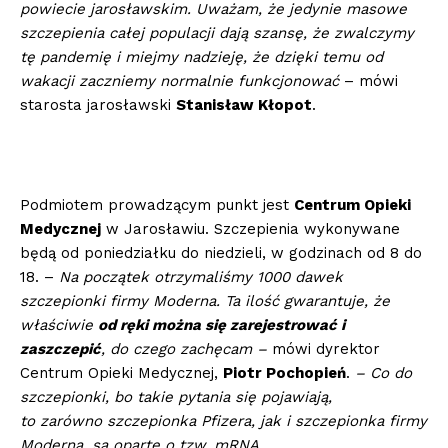
powiecie jarosławskim. Uważam, że jedynie masowe
szczepienia całej populacji dają szansę, że zwalczymy
tę pandemię i miejmy nadzieję, że dzięki temu od
wakacji zaczniemy normalnie funkcjonować
– mówi
starosta jarosławski
Stanisław Kłopot
.
Podmiotem prowadzącym punkt jest
Centrum Opieki
Medycznej
w Jarosławiu. Szczepienia wykonywane
będą od poniedziałku do niedzieli, w godzinach od 8 do
18. –
Na początek
otrzymaliśmy 1000 dawek
szczepionki firmy Moderna. Ta ilość gwarantuje, że
właściwie
od ręki można się zarejestrować i
zaszczepić
, do czego zachęcam –
mówi dyrektor
Centrum Opieki Medycznej,
Piotr Pochopień
.
– Co do
szczepionki, bo takie pytania się pojawiają,
to zarówno
szczepionka Pfizera, jak i szczepionka firmy
Moderna, są oparte o tzw. mRNA.