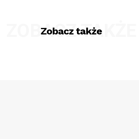
ZOBACZ TAKŻE
Zobacz także