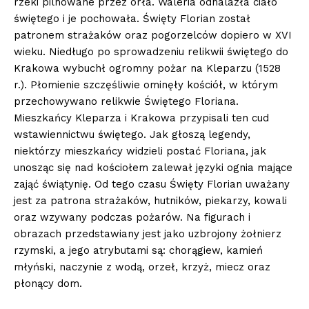
rzeki pilnowane przez orła. Waleria odnalazła ciało
świętego i je pochowała. Święty Florian został
patronem strażaków oraz pogorzelców dopiero w XVI
wieku. Niedługo po sprowadzeniu relikwii świętego do
Krakowa wybuchł ogromny pożar na Kleparzu (1528
r.). Płomienie szczęśliwie ominęły kościół, w którym
przechowywano relikwie Świętego Floriana.
Mieszkańcy Kleparza i Krakowa przypisali ten cud
wstawiennictwu świętego. Jak głoszą legendy,
niektórzy mieszkańcy widzieli postać Floriana, jak
unosząc się nad kościołem zalewał języki ognia mające
zająć świątynię. Od tego czasu Święty Florian uważany
jest za patrona strażaków, hutników, piekarzy, kowali
oraz wzywany podczas pożarów. Na figurach i
obrazach przedstawiany jest jako uzbrojony żołnierz
rzymski, a jego atrybutami są: chorągiew, kamień
młyński, naczynie z wodą, orzeł, krzyż, miecz oraz
płonący dom.