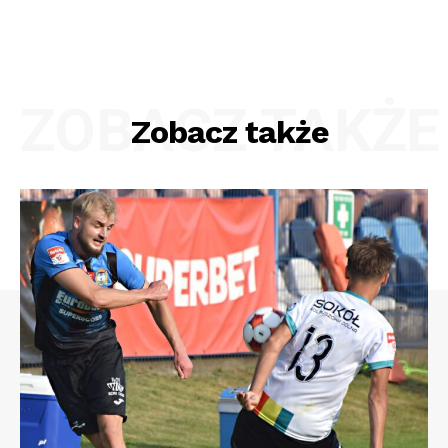
ZOBACZ TAKŻE
Zobacz także