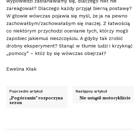
wypowiedzi zastanawiamy się, dlaczego nikt nie
zareagował? Dlaczego każdy przyjął bierną postawę?
W głowie wówczas pojawia się myśl, że ja na pewno
zachowałbym/zachowałabym się inaczej. Z łatwością
co niektórym przychodzi ocenianie tych, którzy mogli
zapobiec jakiemuś nieszczęściu. A gdyby tak zrobić
drobny eksperyment? Stanąć w tłumie ludzi i krzyknąć
„pomocy” – któż by się wówczas obejrzał?
Ewelina Kłak
Poprzedni artykuł
Następny artykuł
„Pogórzanin” rozpoczyna
Nie ustąpił motocykliście
sezon