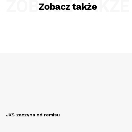
ZOBACZ TAKŻE
Zobacz także
JKS zaczyna od remisu