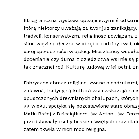
Etnograficzna wystawa opisuje swymi środkami 
którą niektórzy uważają za twór już zanikający, n
tradycji, konserwatyzm, religijność powiązana z
silne więzi społeczne w obrębie rodziny i wsi,
całej społeczności wiejskiej. Mieszkańcy współc
docenianie czy duma z dziedzictwa wsi nie są
tak znacznej roli. Kulturę ludową w jej pełni, zn
Fabryczne obrazy religijne, zwane oleodrukami,
z dawną, tradycyjną kulturą wsi i wskazują na i
opuszczonych drewnianych chałupach, których o
XX wieku, spotyka się pozostawione stare obraz
Matki Bożej z Dzieciątkiem, św. Antoni, św. Ter
przedstawiały osoby boskie i świętych oraz dla
zatem tkwiła w nich moc religijna.