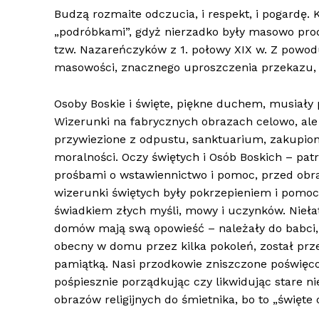
Budzą rozmaite odczucia, i respekt, i pogardę.
„podróbkami”, gdyż nierzadko były masowo pro
tzw. Nazareńczyków z 1. połowy XIX w. Z powo
masowości, znacznego uproszczenia przekazu, ni
Osoby Boskie i święte, piękne duchem, musiały 
Wizerunki na fabrycznych obrazach celowo, ale
przywiezione z odpustu, sanktuarium, zakupione
moralności. Oczy świętych i Osób Boskich – pat
prośbami o wstawiennictwo i pomoc, przed obr
wizerunki świętych były pokrzepieniem i pomo
świadkiem złych myśli, mowy i uczynków. Niełatw
domów mają swą opowieść – należały do babci, 
obecny w domu przez kilka pokoleń, został prze
pamiątką. Nasi przodkowie zniszczone poświęcon
pośpiesznie porządkując czy likwidując stare 
obrazów religijnych do śmietnika, bo to „święte