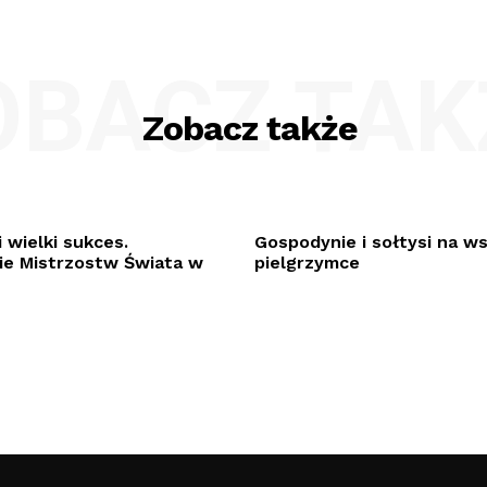
OBACZ TAK
Zobacz także
 wielki sukces.
Gospodynie i sołtysi na w
e Mistrzostw Świata w
pielgrzymce