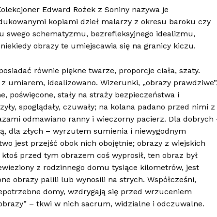
 Kolekcjoner Edward Rożek z Soniny nazywa je
dukowanymi kopiami dzieł malarzy z okresu baroku czy
du swego schematyzmu, bezrefleksyjnego idealizmu,
ekiedy obrazy te umiejscawia się na granicy kiczu.
posiadać równie piękne twarze, proporcje ciała, szaty.
 z umiarem, idealizowano. Wizerunki, „obrazy prawdziwe”
, poświęcone, stały na straży bezpieczeństwa i
rzyły, spoglądały, czuwały; na kolana padano przed nimi z
azami odmawiano ranny i wieczorny pacierz. Dla dobrych 
cą, dla złych – wyrzutem sumienia i niewygodnym
o jest przejść obok nich obojętnie; obrazy z wiejskich
ktoś przed tym obrazem coś wyprosił, ten obraz był
wieziony z rodzinnego domu tysiące kilometrów, jest
e obrazy palili lub wynosili na strych. Współcześni,
niepotrzebne domy, wzdrygają się przed wrzuceniem
 obrazy” – tkwi w nich sacrum, widzialne i odczuwalne.