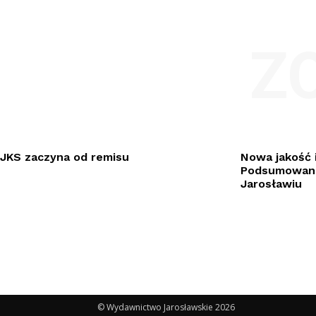
Z
JKS zaczyna od remisu
Nowa jakość i
Podsumowani
Jarosławiu
© Wydawnictwo Jarosławskie 2026