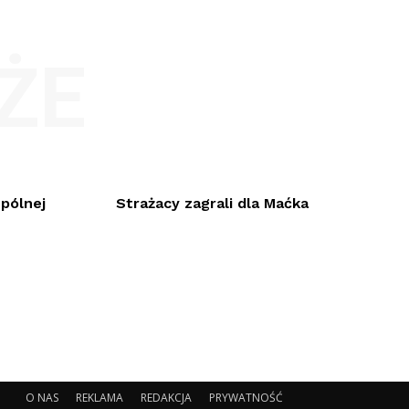
ŻE
spólnej
Strażacy zagrali dla Maćka
O NAS
REKLAMA
REDAKCJA
PRYWATNOŚĆ