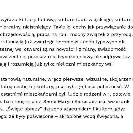
wyrazu kulturę ludową, kulturę ludu wiejskiego, kulturę,
ierealny, nieistniejący. Takie jej cechy jak przywiązanie do
 obrzędowością, praca na roli i mocny związek z przyrodą,
 nie stanowią już zwartego kompleksu cech typowych dla
zesnej wsi otwarci są na nowości i zmiany, świadomość i
 powszechne, przekaz międzypokoleniowy nie odgrywa już
ają i rozumieją już tylko nieliczni mieszkańcy wsi.
 stanowią naturalne, wręcz pierwsze, wizualne, skojarzen
stotną cechę tej kultury, jaką była głęboka pobożność. W
statnimi mieszkańcami byli ludzie rodzeni w 1. połowie
y: harmonijna para Serce Maryi i Serce Jezusa, wizerunki
esa. „Święte obrazy” darzono szacunkiem i kultem, gdyż
tego, że były poświęcone – skropione wodą święconą, a