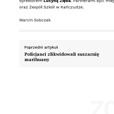
dyrektorem
Lucyną Zięba
. Partnerami byli: mi
oraz Zespół Szkół w Kańczudze.
Marcin Sobczak
Poprzedni artykuł
Policjanci zlikwidowali suszarnię
marihuany
Z