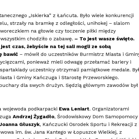
anecznego „Iskierka” z Łańcuta. Było wiele konkurencji
elu, strzały na bramkę z odległości, unihokej – slalom
 woreczkiem na głowie czy toczenie piłki między
e wszystkim chodziło o zabawę.
– To jest wasze święto.
jest czas, żebyście na tej sali mogli ze sobą
ię bawić
– mówił do uczestników Burmistrz Miasta i Gmin
wycięzcami, ponieważ mieli odwagę przełamać bariery i
spartakiady uczestnicy otrzymali pamiątkowe medale. By
asta i Gminy Kańczuga i Starostę Przeworskiego.
i puchary dla swych drużyn. Sędzią głównym zawodów był
a wojewoda podkarpacki
Ewa Leniart
. Organizatorami
ńczuga
Andrzej Żygadło
, Środowiskowy Dom Samopomocy
Joanna Głuszyk
, Kańczucki Osrodek Sportu i Rekreacji z
owa im. św. Jana Kantego w Łopuszce Wielkiej, z