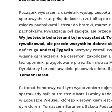
Początek wydarzenia uświetnił występ zespołu t
sportowych: rzut piłką do kosza, rzut piłką do c
między pachołkami i strzał do bramki, marsz z
pachołkami. Rywalizacja był zacięta, ale przed
Wy jesteście bohaterami tej uroczystości. To 
rywalizować, ale przede wszystkim dobrze s
Kańczuga
Andrzej Żygadło
. Wszyscy zostali z
własne ograniczenia. Na ceremoni zakończenia 
też upominki przygotowane przez Burmistrza Mi
Dyrektorzy i przedstawiciele placówek odebral
Tomasz Baran.
Patronat honorowy nad tym wydarzeniem objęł
spartakiady byli: burmistrz Miasta i Gminy Ka
w Łopuszce Wielkiej, którego kierownikiem jest
dyrektorem Tomaszem Baranem, Szkoła Podstaw