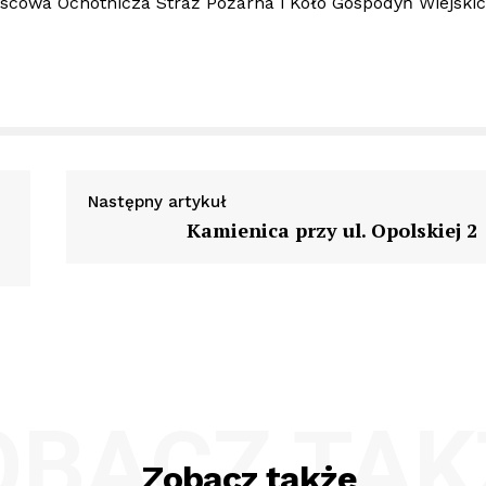
ejscowa Ochotnicza Straż Pożarna i Koło Gospodyń Wiejski
Następny artykuł
Kamienica przy ul. Opolskiej 2
OBACZ TAK
Zobacz także