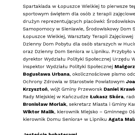
Spartakiada w Łopuszce Wielkiej to pierwsze t
sportowym świętem dla osób z terapii zajęciow
drużyn reprezentujących placówki: Środowis
Samopomocy w Sieniawie, Środowiskowy Dom
Łopuszce Wielkiej, Warsztaty Terapii Zajęciowe
Dzienny Dom Pobytu dla osób starszych w Huc
oraz Dzienny Dom Seniora w Lipniku. Przybyło
dyrektor Wydziału Polityki Społecznej Urzędu
inspektor Wydziału Polityki Społecznej
Małgorz
Bogusława Urbana
, okolicznościowe pismo odc
Ochrony Zdrowia w Starostwie Powiatowym
Joa
Krzysztoń
, wójt Gminy Przeworsk
Daniel Krawi
Rady Miejskiej w Kańczudze
Łukasz Sk
ó
ra
, ra
Bronisław Morlak
, sekretarz Miasta i Gminy 
Wiktor Malik
, kierownik Miejsko – Gminnego 
kierownik Domu Seniora+ w Lipniku
Agata Mal
Jesteście bohaterami