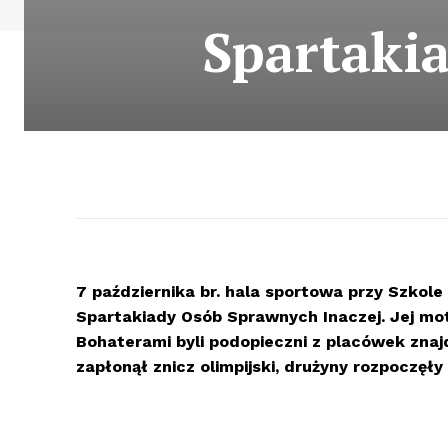
Spartaki
7 października br. hala sportowa przy Szkole
Spartakiady Os
ó
b Sprawnych Inaczej. Jej mot
Bohaterami byli podopieczni z plac
ó
wek znaj
zapłonął znicz olimpijski, drużyny rozpoczęł