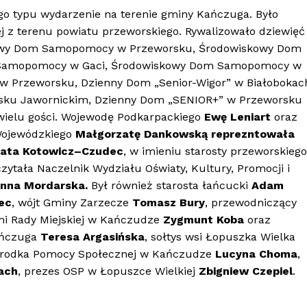
ego typu wydarzenie na terenie gminy Kańczuga. Było
ej z terenu powiatu przeworskiego. Rywalizowało dziewięć
kowy Dom Samopomocy w Przeworsku, Środowiskowy Dom
 Samopomocy w Gaci, Środowiskowy Dom Samopomocy w
j w Przeworsku, Dzienny Dom „Senior-Wigor” w Białobokac
isku Jawornickim, Dzienny Dom „SENIOR+” w Przeworsku
 wielu gości. Wojewodę Podkarpackiego
Ewę Leniart
oraz
 Wojewódzkiego
Małgorzatę Dankowską reprezntowała
ata Kotowicz–Czudec
, w imieniu starosty przeworskiego
zytała Naczelnik Wydziału Oświaty, Kultury, Promocji i
nna Mordarska.
Był również starosta łańcucki
Adam
ec
, wójt Gminy Zarzecze
Tomasz Bury
, przewodniczący
dni Rady Miejskiej w Kańczudze
Zygmunt Koba
oraz
Kańczuga
Teresa Argasińska
, sołtys wsi Łopuszka Wielka
Ośrodka Pomocy Społecznej w Kańczudze
Lucyna Choma
,
ach
, prezes OSP w Łopuszce Wielkiej
Zbigniew Czepiel
.