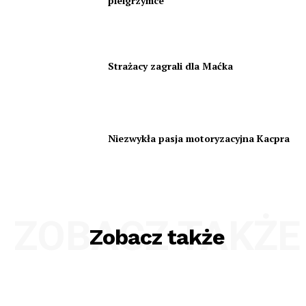
pielgrzymce
Strażacy zagrali dla Maćka
Niezwykła pasja motoryzacyjna Kacpra
ZOBACZ TAKŻE
Zobacz także