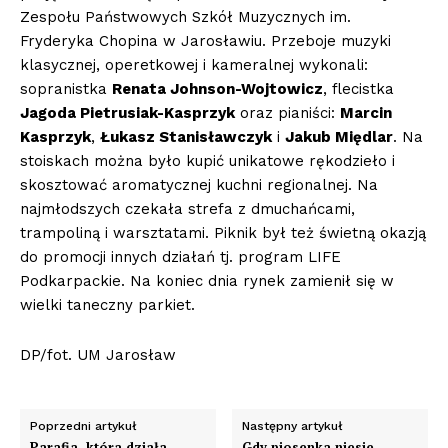
Zespołu Państwowych Szkół Muzycznych im.
Fryderyka Chopina w Jarosławiu. Przeboje muzyki
klasycznej, operetkowej i kameralnej wykonali:
sopranistka
Renata Johnson-Wojtowicz
, flecistka
Jagoda Pietrusiak-Kasprzyk
oraz pianiści:
Marcin
Kasprzyk
,
Łukasz Stanisławczyk
i
Jakub Międlar
. Na
stoiskach można było kupić unikatowe rękodzieło i
skosztować aromatycznej kuchni regionalnej. Na
najmłodszych czekała strefa z dmuchańcami,
trampoliną i warsztatami. Piknik był też świetną okazją
do promocji innych działań tj. program LIFE
Podkarpackie. Na koniec dnia rynek zamienił się w
wielki taneczny parkiet.
DP/fot. UM Jarosław
Poprzedni artykuł
Następny artykuł
Parafia, która działa
Gdy piosenka niesie