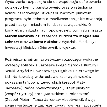
Wydarzenie rozpoczęło się od wspólnego odśpiewania
polskiego hymnu państwowego oraz wysłuchania
hymnu narodowego Szwajcarii. Ważnym punktem
programu była debata o możliwościach, jakie otwierają
przed naszym miastem fundusze szwajcarskie. O
konkretnych działaniach opowiedzieli: burmistrz miasta
Marcin Nazarewicz
, zastępca burmistrza
Magdalena
Lehnart
oraz
Jolanta Kuźniar
z Wydziału Funduszy i
Inwestycji Miejskich (kierownik projektu).
Późniejszy program artystyczny rozpoczęły wokalne
występy solistek z Jarosławskiego Ośrodka Kultury i
Sztuki. Artyści z Powiatowego Ogniska Baletowego im.
Lidii Nartowskiej w Jarosławiu zachwycili widzów
pokazami tańców przeworskich (zespół Mały
Jarosław), tańca nowoczesnego „Szept pustyni”
(zespół Cytrusy) oraz „Mazurkiem z Polonezem”
(Zespół Pieśni i Tańca Jarosław Absolwenci). Swoją
pasję i wirtuozerię zaprezentowali również nauczyciele