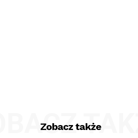
OBACZ TAK
Zobacz także