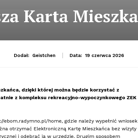
za Karta Mieszk
Dodał:
Geistchen
Data:
19 czerwca 2026
kańca, dzięki której można będzie korzystać z
zpłatnie z kompleksu rekreacyjno-wypoczynkowego ZEK
s://ebom.radymno.pl/home, gdzie należy wypełnić wniosek 
a otrzymać Elektroniczną Kartę Mieszkańca bez wizyty
izycznej i odebrać ją w urzędzie. Drugim sposobem