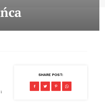
ańca
SHARE POST:
i