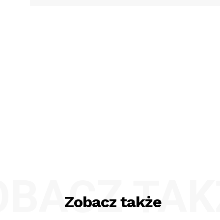
OBACZ TAK
Zobacz także