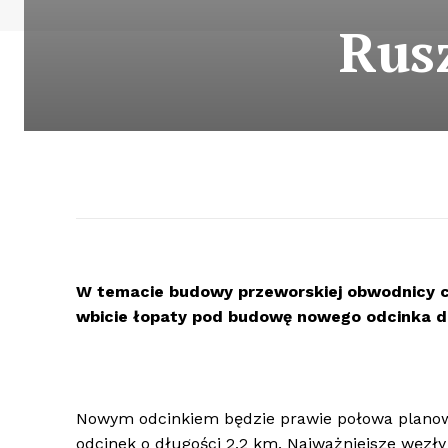
Rus
W temacie budowy przeworskiej obwodnicy co
wbicie łopaty pod budowę nowego odcinka dr
Nowym odcinkiem będzie prawie połowa planowa
odcinek o długości 2,2 km. Najważniejsze węzł