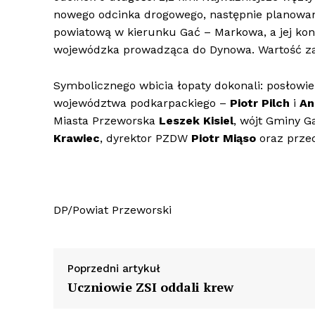
nowego odcinka drogowego, następnie planowane
powiatową w kierunku Gać – Markowa, a jej koni
wojewódzka prowadząca do Dynowa. Wartość zad
Symbolicznego wbicia łopaty dokonali: posłowi
województwa podkarpackiego –
Piotr Pilch
i
An
Miasta Przeworska
Leszek Kisiel
, wójt Gminy 
Krawiec
, dyrektor PZDW
Piotr Miąso
oraz prze
DP/Powiat Przeworski
Poprzedni artykuł
Uczniowie ZSI oddali krew