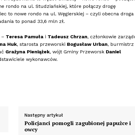
 rondo na ul. Studziańskiej, które połączy drogę
ec to nowe rondo na ul. Węgierskiej – czyli obecna droga
ania to ponad 33,6 mln zł.
e –
Teresa Pamuła
i
Tadeusz Chrzan
, członkowie zarząd
na Huk
, starosta przeworski
Bogusław Urban
, burmistrz
Gać
Grażyna Pieniążek
, wójt Gminy Przeworsk
Daniel
dstawiciele wykonawców.
Następny artykuł
Policjanci pomogli zagubionej papużce i
owcy