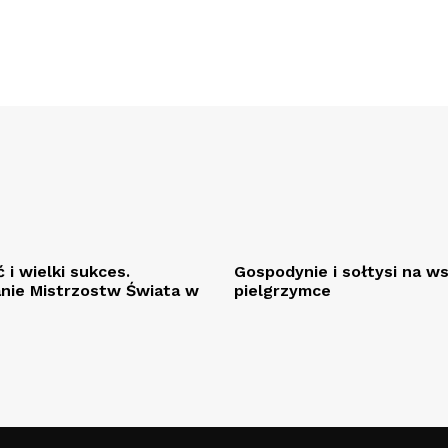
 i wielki sukces.
Gospodynie i sołtysi na w
ie Mistrzostw Świata w
pielgrzymce