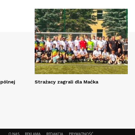
spólnej
Strażacy zagrali dla Maćka
O NAS
REKLAMA
REDAKCJA
PRYWATNOŚĆ