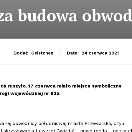
za budowa obwod
Dodał:
Geistchen
Data:
24 czerwca 2021
ś ruszyło. 17 czerwca miało miejsce symboliczne
ogi wojewódzkiej nr 835.
nej obwodnicy południowej miasta Przeworska, czyli
y i skrzyżowania to węzeł Gwizdaj – nowe rondo – począte