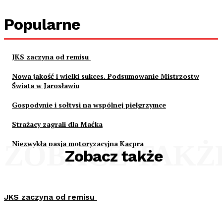
Popularne
JKS zaczyna od remisu
Nowa jakość i wielki sukces. Podsumowanie Mistrzostw
Świata w Jarosławiu
Gospodynie i sołtysi na wspólnej pielgrzymce
Strażacy zagrali dla Maćka
Niezwykła pasja motoryzacyjna Kacpra
ZOBACZ TAKŻ
Zobacz także
JKS zaczyna od remisu