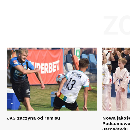
Z
JKS zaczyna od remisu
Nowa jakość
Podsumowan
Jarosławiu