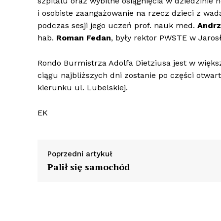
szpitalu oraz wybitne osiągnięcia w dziedzinie 
i osobiste zaangażowanie na rzecz dzieci z wada
podczas sesji jego uczeń prof. nauk med.
Andrz
hab.
Roman Fedan
, były rektor PWSTE w Jaros
Rondo Burmistrza Adolfa Dietziusa jest w więks
ciągu najbliższych dni zostanie po części otwa
kierunku ul. Lubelskiej.
EK
Poprzedni artykuł
Palił się samochód