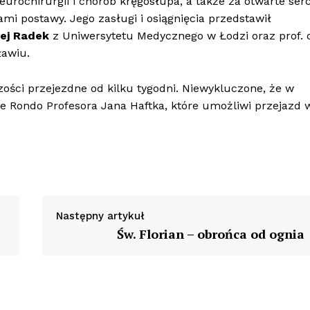
neurochirurgii i chorób kręgosłupa, a także za otwarte ser
mi postawy. Jego zasługi i osiągnięcia przedstawił
ej Radek
z Uniwersytetu Medycznego w Łodzi oraz prof. 
ławiu.
zości przejezdne od kilku tygodni. Niewykluczone, że w
rte Rondo Profesora Jana Haftka, które umożliwi przejazd 
Następny artykuł
Św. Florian – obrońca od ognia