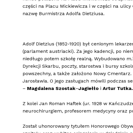
części na Placu Mickiewicza i w części na ulic
nazwę Burmistrza Adolfa Dietziusa.
Adolf Dietzius (1852-1920) był cenionym lekar
(parlament austriacki). Za jego kadencji, po ni
niedługo potem szkołę realną. Wybudowano m.in
Dyrekcji Skarbu, poczty, starostwa i bursy szko
powszechny, a także założono Nowy Cmentarz. 
Jarosławia. O jego zasługach mówili podczas ses
–
Magdalena Szostak
–
Jagiełło
i
Artur Tutka.
Z kolei Jan Roman Haftek (ur. 1928 w Kańczudz
neurochirurgiem, profesorem medycyny oraz pu
Został uhonorowany tytułem Honorowego Obywat