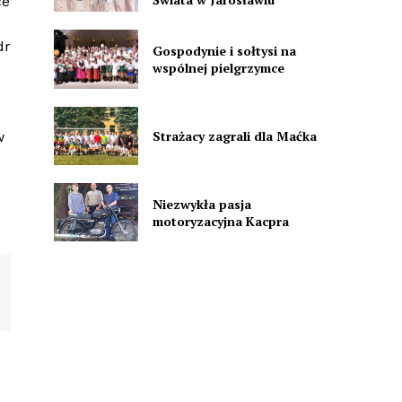
ce
dr
Gospodynie i sołtysi na
wspólnej pielgrzymce
Strażacy zagrali dla Maćka
w
Niezwykła pasja
motoryzacyjna Kacpra