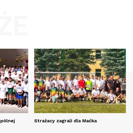
ŻE
spólnej
Strażacy zagrali dla Maćka