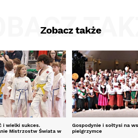
OBACZ TAK
Zobacz także
 i wielki sukces.
Gospodynie i sołtysi na w
ie Mistrzostw Świata w
pielgrzymce