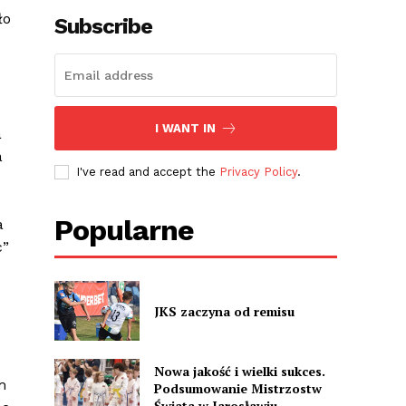
ło
Subscribe
I WANT IN
a
a
I've read and accept the
Privacy Policy
.
Popularne
a
c”
JKS zaczyna od remisu
Nowa jakość i wielki sukces.
m
Podsumowanie Mistrzostw
Świata w Jarosławiu