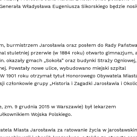
y Generała Władysława Eugeniusza Sikorskiego będzie nosi
zem, burmistrzem Jarosławia oraz posłem do Rady Państw
emal stuletniej przerwie (w 1884 roku) otwarto gimnazjum, 
. okazały gmach „Sokoła” oraz budynki Straży Ogniowej,
lnej. Powstały nowe ulice, wybudowano miejski szpital
W 1901 roku otrzymał tytuł Honorowego Obywatela Miast
ji członkowie grupy „Historia i Zagadki Jarosławia i Okoli
e, zm. 9 grudnia 2015 w Warszawie) był lekarzem
łkownikiem Wojska Polskiego.
ela Miasta Jarosławia za ratowanie życia w jarosławski