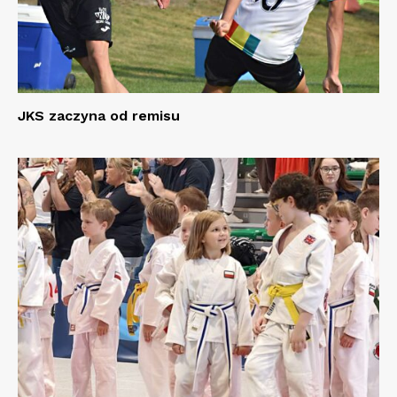
JKS zaczyna od remisu