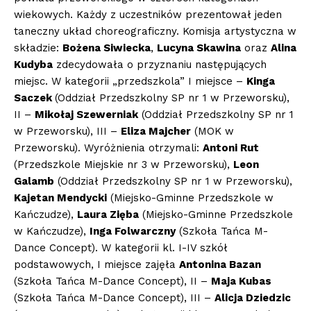
wiekowych. Każdy z uczestników prezentował jeden
taneczny układ choreograficzny. Komisja artystyczna w
składzie:
Bożena Siwiecka
,
Lucyna Skawina
oraz
Alina
Kudyba
zdecydowała o przyznaniu następujących
miejsc. W kategorii „przedszkola” I miejsce –
Kinga
Saczek
(Oddział Przedszkolny SP nr 1 w Przeworsku),
II –
Mikołaj Szewerniak
(Oddział Przedszkolny SP nr 1
w Przeworsku), III –
Eliza Majcher
(MOK w
Przeworsku). Wyróżnienia otrzymali:
Antoni Rut
(Przedszkole Miejskie nr 3 w Przeworsku),
Leon
Galamb
(Oddział Przedszkolny SP nr 1 w Przeworsku),
Kajetan Mendycki
(Miejsko-Gminne Przedszkole w
Kańczudze),
Laura Zięba
(Miejsko-Gminne Przedszkole
w Kańczudze),
Inga Folwarczny
(Szkoła Tańca M-
Dance Concept). W kategorii kl. I-IV szkół
podstawowych, I miejsce zajęła
Antonina Bazan
(Szkoła Tańca M-Dance Concept), II –
Maja Kubas
(Szkoła Tańca M-Dance Concept), III –
Alicja Dziedzic